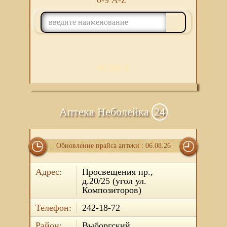
0-9
A-Z
ПОИСК
Аптека Неболейка
24
Обновление прайса аптеки : 06.08.26
Адрес:
Просвещения пр.,
д.20/25 (угол ул.
Композиторов)
Телефон:
242-18-72
Район:
Выборгский