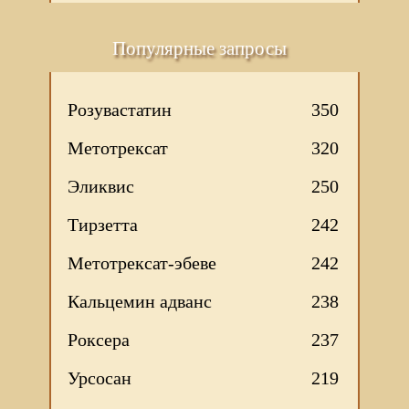
Популярные запросы
Розувастатин
350
Метотрексат
320
Эликвис
250
Тирзетта
242
Метотрексат-эбеве
242
Кальцемин адванс
238
Роксера
237
Урсосан
219