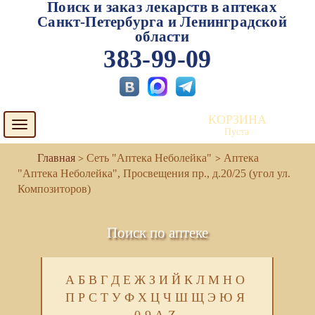
Поиск и заказ лекарств в аптеках
Санкт-Петербурга и Ленинградской
области
383-99-09
КОРЗИНА
Toggle
Пуста
navigation
Сеть "Аптека Неболейка"
Аптека
"Аптека Неболейка", Просвещения пр., д.20/25 (угол ул.
Композиторов)
Поиск по аптеке
А
Б
В
Г
Д
Е
Ж
З
И
Й
К
Л
М
Н
О
П
Р
С
Т
У
Ф
Х
Ц
Ч
Ш
Щ
Э
Ю
Я