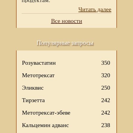
продуктам.
Читать далее
Все новости
Популярные запросы
Розувастатин
350
Метотрексат
320
Эликвис
250
Тирзетта
242
Метотрексат-эбеве
242
Кальцемин адванс
238