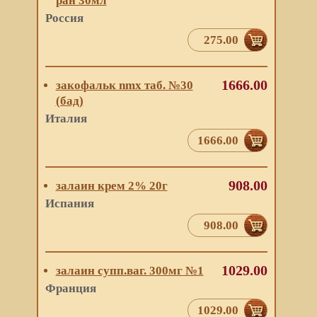
ран 30мл
Россия
275.00
1666.00
закофальк nmx таб. №30
(бад)
Италия
1666.00
908.00
залаин крем 2% 20г
Испания
908.00
1029.00
залаин супп.ваг. 300мг №1
Франция
1029.00