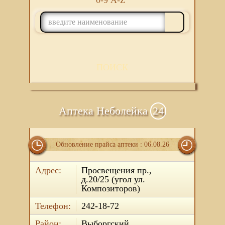
0-9
A-Z
ПОИСК
Аптека Неболейка
24
Обновление прайса аптеки : 06.08.26
Адрес:
Просвещения пр.,
д.20/25 (угол ул.
Композиторов)
Телефон:
242-18-72
Район:
Выборгский