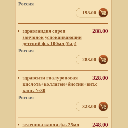
Россия
198.00
288.00
здравландия сироп
зайчонок успокаивающий
детский фл. 100мл (бад)
Россия
288.00
328.00
здравсити гиалуроновая
кислота+коллаген+биотин+вит.с
капс. №30
Россия
328.00
248.00
зеленина капли фл. 25мл