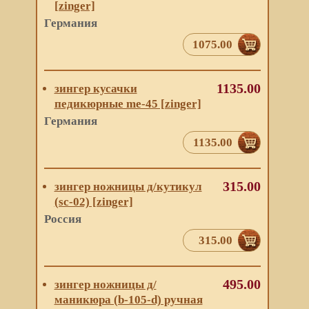
[zinger]
Германия
1075.00
1135.00
зингер кусачки
педикюрные me-45 [zinger]
Германия
1135.00
315.00
зингер ножницы д/кутикул
(sc-02) [zinger]
Россия
315.00
495.00
зингер ножницы д/
маникюра (b-105-d) ручная