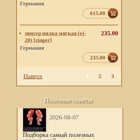
Германия
615.00
235.00
зингер пилка мягкая (ej-
20) [zinger]
Германия
235.00
Наверх
1
2
3
Полезные советы
2026-08-07
Подборка самый полезных