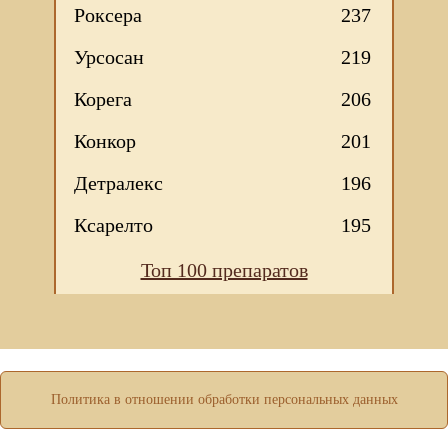
Роксера
237
Урсосан
219
Корега
206
Конкор
201
Детралекс
196
Ксарелто
195
Топ 100 препаратов
Мы используем файлы Сookie для корректной работы
веб-сайта. Подробности - в
Политике в отношении
обработки персональных данных
нашего сайта.
Нажмите на кнопку «Хорошо», если Вы согласны на
Политика в отношении обработки персональных данных
использование файлов cookie. Если нет, то отключите
Cookies в настройках браузера.