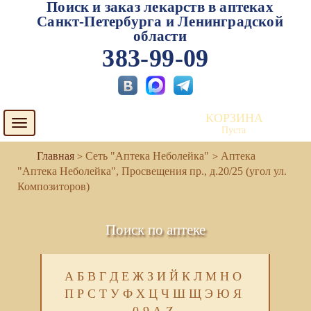
Поиск и заказ лекарств в аптеках
Санкт-Петербурга и Ленинградской
области
383-99-09
КОРЗИНА
Toggle
Пуста
navigation
Сеть "Аптека Неболейка"
Аптека
"Аптека Неболейка", Просвещения пр., д.20/25 (угол ул.
Композиторов)
Поиск по аптеке
А
Б
В
Г
Д
Е
Ж
З
И
Й
К
Л
М
Н
О
П
Р
С
Т
У
Ф
Х
Ц
Ч
Ш
Щ
Э
Ю
Я