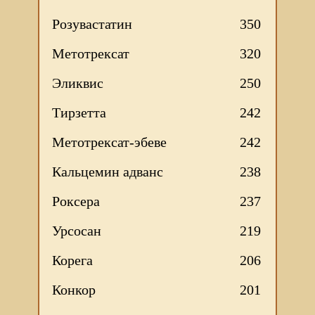
Розувастатин
350
Метотрексат
320
Эликвис
250
Тирзетта
242
Метотрексат-эбеве
242
Кальцемин адванс
238
Роксера
237
Урсосан
219
Корега
206
Конкор
201