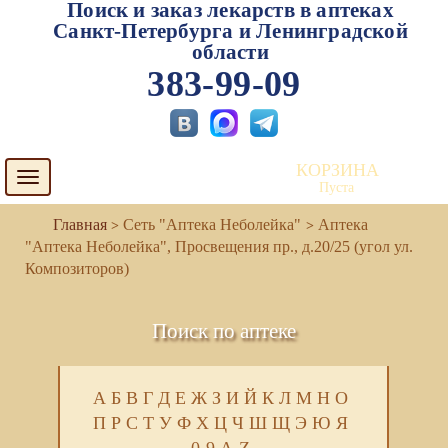
Поиск и заказ лекарств в аптеках
Санкт-Петербурга и Ленинградской
области
383-99-09
КОРЗИНА
Toggle
Пуста
navigation
Сеть "Аптека Неболейка"
Аптека
"Аптека Неболейка", Просвещения пр., д.20/25 (угол ул.
Композиторов)
Поиск по аптеке
А
Б
В
Г
Д
Е
Ж
З
И
Й
К
Л
М
Н
О
П
Р
С
Т
У
Ф
Х
Ц
Ч
Ш
Щ
Э
Ю
Я