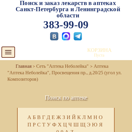
Поиск и заказ лекарств в аптеках
Санкт-Петербурга и Ленинградской
области
383-99-09
КОРЗИНА
Toggle
Пуста
navigation
Сеть "Аптека Неболейка"
Аптека
"Аптека Неболейка", Просвещения пр., д.20/25 (угол ул.
Композиторов)
Поиск по аптеке
А
Б
В
Г
Д
Е
Ж
З
И
Й
К
Л
М
Н
О
П
Р
С
Т
У
Ф
Х
Ц
Ч
Ш
Щ
Э
Ю
Я