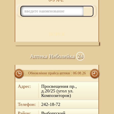
0-9
A-Z
ПОИСК
Аптека Неболейка
24
Обновление прайса аптеки : 06.08.26
Адрес:
Просвещения пр.,
д.20/25 (угол ул.
Композиторов)
Телефон:
242-18-72
Район:
Выборгский