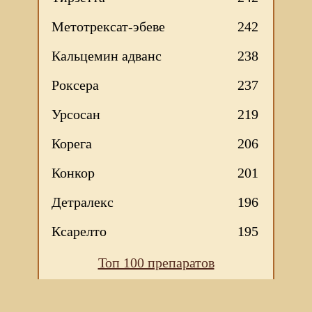
Метотрексат-эбеве
242
Кальцемин адванс
238
Роксера
237
Урсосан
219
Корега
206
Конкор
201
Детралекс
196
Ксарелто
195
Топ 100 препаратов
Мы используем файлы Сookie для корректной работы
веб-сайта. Подробности - в
Политике в отношении
обработки персональных данных
нашего сайта.
Нажмите на кнопку «Хорошо», если Вы согласны на