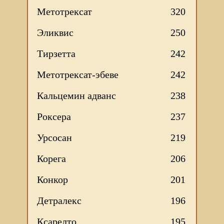
Метотрексат
320
Эликвис
250
Тирзетта
242
Метотрексат-эбеве
242
Кальцемин адванс
238
Роксера
237
Урсосан
219
Корега
206
Конкор
201
Детралекс
196
Ксарелто
195