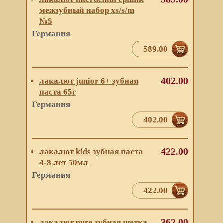
межзубный набор xs/s/m
№5
Германия
589.00
402.00
лакалют junior 6+ зубная
паста 65г
Германия
402.00
422.00
лакалют kids зубная паста
4-8 лет 50мл
Германия
422.00
362.00
лакалют pure зубная щетка