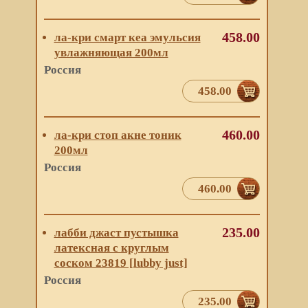
458.00
ла-кри смарт кеа эмульсия
увлажняющая 200мл
Россия
458.00
460.00
ла-кри стоп акне тоник
200мл
Россия
460.00
235.00
лабби джаст пустышка
латексная с круглым
соском 23819 [lubby just]
Россия
235.00