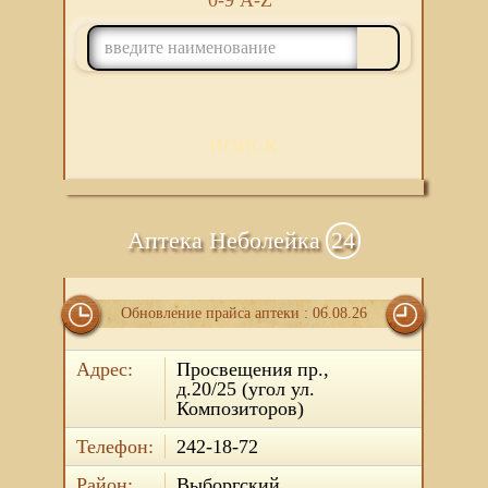
0-9
A-Z
ПОИСК
Аптека Неболейка
24
Обновление прайса аптеки : 06.08.26
Адрес:
Просвещения пр.,
д.20/25 (угол ул.
Композиторов)
Телефон:
242-18-72
Район:
Выборгский