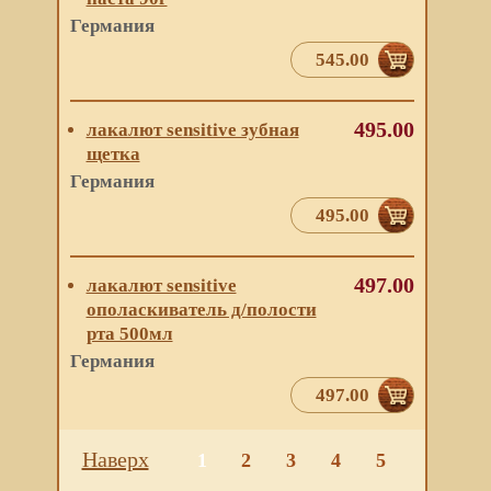
Германия
545.00
495.00
лакалют sensitive зубная
щетка
Германия
495.00
497.00
лакалют sensitive
ополаскиватель д/полости
рта 500мл
Германия
497.00
Наверх
1
2
3
4
5