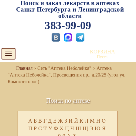
Поиск и заказ лекарств в аптеках
Санкт-Петербурга и Ленинградской
области
383-99-09
КОРЗИНА
Toggle
Пуста
navigation
Сеть "Аптека Неболейка"
Аптека
"Аптека Неболейка", Просвещения пр., д.20/25 (угол ул.
Композиторов)
Поиск по аптеке
А
Б
В
Г
Д
Е
Ж
З
И
Й
К
Л
М
Н
О
П
Р
С
Т
У
Ф
Х
Ц
Ч
Ш
Щ
Э
Ю
Я