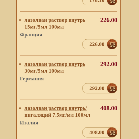
178.10
226.00
лазолван раствор внутрь
15мг/5мл 100мл
Франция
226.00
292.00
лазолван раствор внутрь
30мг/5мл 100мл
Германия
292.00
408.00
лазолван раствор внутрь/
ингаляций 7.5мг/мл 100мл
Италия
408.00