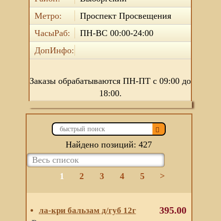
Метро:
Проспект Просвещения
ЧасыРаб:
ПН-ВС 00:00-24:00
ДопИнфо:
Заказы обрабатываются ПН-ПТ с 09:00 до
18:00.
Найдено позиций: 427
1
2
3
4
5
>
395.00
ла-кри бальзам д/губ 12г