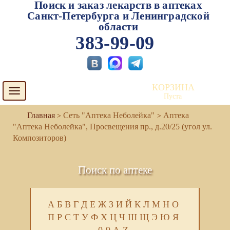
Поиск и заказ лекарств в аптеках
Санкт-Петербурга и Ленинградской
области
383-99-09
КОРЗИНА
Toggle
Пуста
navigation
Сеть "Аптека Неболейка"
Аптека
"Аптека Неболейка", Просвещения пр., д.20/25 (угол ул.
Композиторов)
Поиск по аптеке
А
Б
В
Г
Д
Е
Ж
З
И
Й
К
Л
М
Н
О
П
Р
С
Т
У
Ф
Х
Ц
Ч
Ш
Щ
Э
Ю
Я