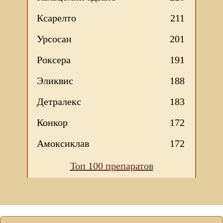
Ксарелто
211
Урсосан
201
Роксера
191
Эликвис
188
Детралекс
183
Конкор
172
Амоксиклав
172
Топ 100 препаратов
Мы используем файлы Сookie для корректной работы
веб-сайта. Подробности - в
Политике в отношении
обработки персональных данных
нашего сайта.
Нажмите на кнопку «Хорошо», если Вы согласны на
использование файлов cookie. Если нет, то отключите
Cookies в настройках браузера.