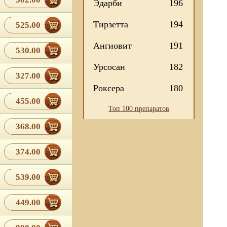
Эдарби
196
Тирзетта
194
525.00
Ангиовит
191
530.00
Урсосан
182
327.00
Роксера
180
455.00
Топ 100 препаратов
368.00
374.00
539.00
449.00