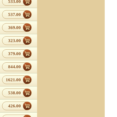
533.00
537.00
369.00
323.00
379.00
844.00
1621.00
538.00
426.00