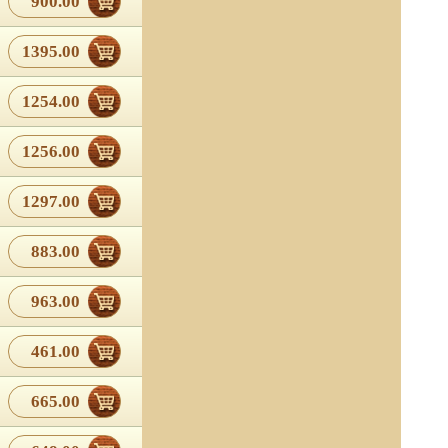
900.00
1395.00
1254.00
1256.00
1297.00
883.00
963.00
461.00
665.00