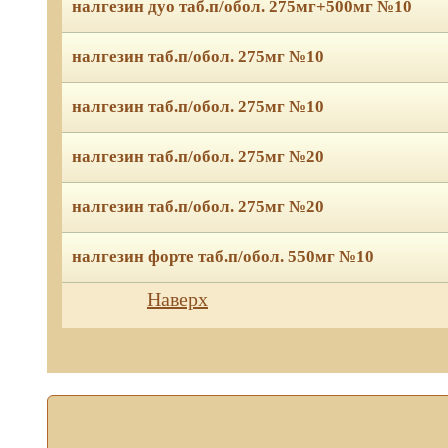
налгезин дуо таб.п/обол. 275мг+500мг №10
налгезин таб.п/обол. 275мг №10
налгезин таб.п/обол. 275мг №10
налгезин таб.п/обол. 275мг №20
налгезин таб.п/обол. 275мг №20
налгезин форте таб.п/обол. 550мг №10
Мы используем файлы Сook
Наверх
персональных данных
наше
Нажмите на кнопку «Хорош
настройках браузера.