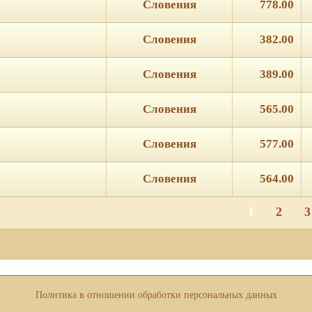
Словения
778.00
Словения
382.00
Словения
389.00
Словения
565.00
Словения
577.00
Словения
564.00
ie для корректной работы веб-сайта. Подробности - в
Политике в
го сайта.
1
2
3
о», если Вы согласны на использование файлов cookie. Если нет, т
ХОРОШО
Политика в отношении обработки персональных данных