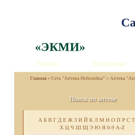
Са
«ЭКМИ»
Главная
Программы
Сеть "Аптека Неболейка"
Аптека "Апт
Поиск по аптеке
А
Б
В
Г
Д
Е
Ж
З
И
Й
К
Л
М
Н
О
П
Р
С
Т
Х
Ц
Ч
Ш
Щ
Э
Ю
Я
0-9
A-Z