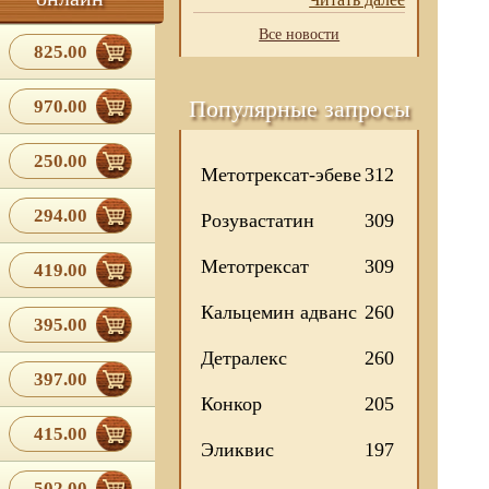
Все новости
825.00
Популярные запросы
970.00
250.00
Метотрексат-эбеве
312
294.00
Розувастатин
309
Метотрексат
309
419.00
Кальцемин адванс
260
395.00
Детралекс
260
397.00
Конкор
205
415.00
Эликвис
197
502.00