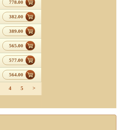
778.00
382.00
389.00
565.00
577.00
564.00
 отношении обработки
4
5
>
о отключите Cookies в