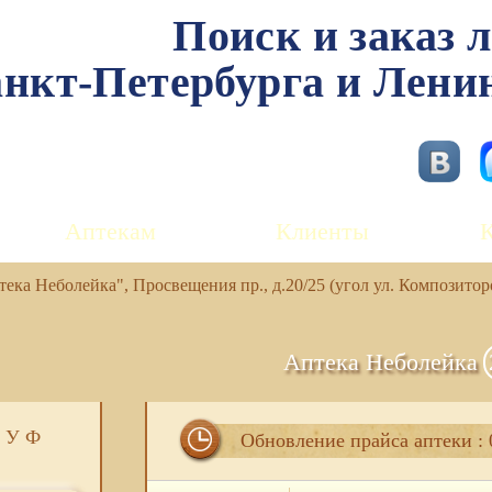
Поиск и заказ 
нкт-Петербурга и Лени
Аптекам
Клиенты
ека Неболейка", Просвещения пр., д.20/25 (угол ул. Композитор
Аптека Неболейка
У
Ф
Обновление прайса аптеки : 