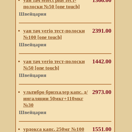
1366.00
уан тач select plus тест-
полоски №50 [one touch]
Швейцария
2391.00
уан тач verio тест-полоски
№100 [one touch]
Швейцария
1442.00
уан тач verio тест-полоски
№50 [one touch]
Швейцария
2973.00
ультибро бризхалер капс. д/
ингаляции 50мкг+110мкг
№30
Швейцария
1551.00
урдокса капс. 250мг №100