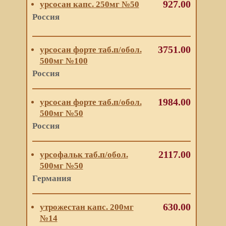
927.00
урсосан капс. 250мг №50
Россия
3751.00
урсосан форте таб.п/обол.
500мг №100
Россия
1984.00
урсосан форте таб.п/обол.
500мг №50
Россия
2117.00
урсофальк таб.п/обол.
500мг №50
Германия
630.00
утрожестан капс. 200мг
№14