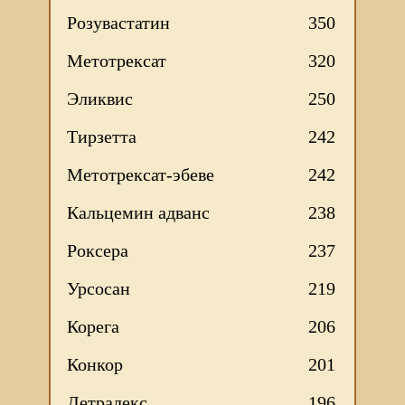
Розувастатин
350
Метотрексат
320
Эликвис
250
Тирзетта
242
Метотрексат-эбеве
242
Кальцемин адванс
238
Роксера
237
Урсосан
219
Корега
206
Конкор
201
Детралекс
196