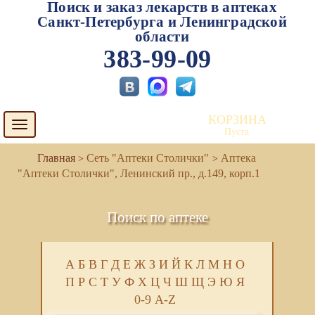
Поиск и заказ лекарств в аптеках
Санкт-Петербурга и Ленинградской
области
383-99-09
КОРЗИНА
Toggle
Пуста
navigation
Сеть "Аптеки Столички"
Аптека
"Аптеки Столички", Ленинский пр., д.149, корп.1
Поиск по аптеке
А
Б
В
Г
Д
Е
Ж
З
И
Й
К
Л
М
Н
О
П
Р
С
Т
У
Ф
Х
Ц
Ч
Ш
Щ
Э
Ю
Я
0-9
A-Z