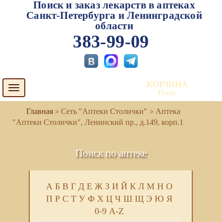
Поиск и заказ лекарств в аптеках
Санкт-Петербурга и Ленинградской
области
383-99-09
КОРЗИНА
Toggle
Пуста
navigation
Сеть "Аптеки Столички"
Аптека
"Аптеки Столички", Ленинский пр., д.149, корп.1
Поиск по аптеке
А
Б
В
Г
Д
Е
Ж
З
И
Й
К
Л
М
Н
О
П
Р
С
Т
У
Ф
Х
Ц
Ч
Ш
Щ
Э
Ю
Я
0-9
A-Z