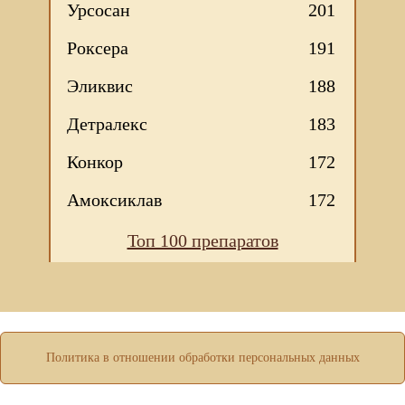
Урсосан
201
Роксера
191
Эликвис
188
Детралекс
183
Конкор
172
Амоксиклав
172
Мы используем файлы Сookie для корректной работы
Топ 100 препаратов
веб-сайта. Подробности - в
Политике в отношении
обработки персональных данных
нашего сайта.
Нажмите на кнопку «Хорошо», если Вы согласны на
использование файлов cookie. Если нет, то отключите
Cookies в настройках браузера.
ХОРОШО
Политика в отношении обработки персональных данных