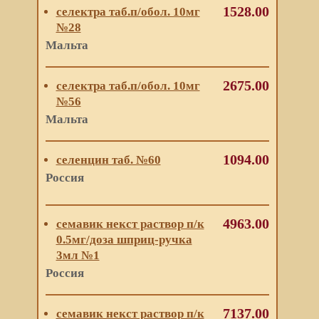
1528.00
селектра таб.п/обол. 10мг
№28
Мальта
2675.00
селектра таб.п/обол. 10мг
№56
Мальта
1094.00
селенцин таб. №60
Россия
4963.00
семавик некст раствор п/к
0.5мг/доза шприц-ручка
3мл №1
Россия
7137.00
семавик некст раствор п/к