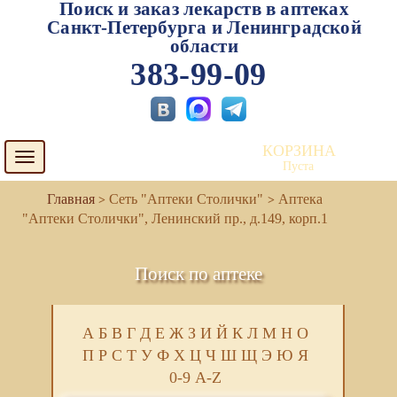
Поиск и заказ лекарств в аптеках
Санкт-Петербурга и Ленинградской
области
383-99-09
КОРЗИНА
Toggle
Пуста
navigation
Сеть "Аптеки Столички"
Аптека
"Аптеки Столички", Ленинский пр., д.149, корп.1
Поиск по аптеке
А
Б
В
Г
Д
Е
Ж
З
И
Й
К
Л
М
Н
О
П
Р
С
Т
У
Ф
Х
Ц
Ч
Ш
Щ
Э
Ю
Я
0-9
A-Z