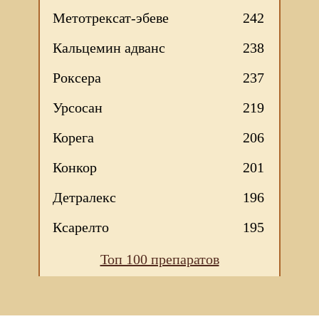
Метотрексат-эбеве
242
Кальцемин адванс
238
Роксера
237
Урсосан
219
Корега
206
Конкор
201
Детралекс
196
Ксарелто
195
Топ 100 препаратов
Мы используем файлы Сookie для корректной работы
веб-сайта. Подробности - в
Политике в отношении
обработки персональных данных
нашего сайта.