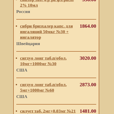
2% 10мл
Россия
1864.00
сибри бризхалер капс. для
ингаляций 50мкг №30 +
ингалятор
Швейцария
3020.00
сигдуо лонг таб.п/обол.
10мг+1000мг №30
США
2873.00
сигдуо лонг таб.п/обол.
5мг+1000мг №60
США
1481.00
силует таб. 2мг+0.03мг №21