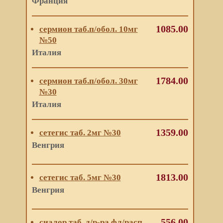
Франция
1085.00
сермион таб.п/обол. 10мг
№50
Италия
1784.00
сермион таб.п/обол. 30мг
№30
Италия
1359.00
сетегис таб. 2мг №30
Венгрия
1813.00
сетегис таб. 5мг №30
Венгрия
556.00
сиалор таб. д/р-ра фл/расп.