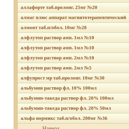
аллафорте таб.пролонг. 25мг №20
алмаг плюс аппарат магнитотерапевтический
алмонт таб.п/обол. 10мг №28
алфлутоп раствор амп. 1мл №10
алфлутоп раствор амп. 1мл №10
алфлутоп раствор амп. 2мл №10
алфлутоп раствор амп. 2мл №5
алфупрост мр таб.пролонг. 10мг №30
альбумин раствор фл. 10% 100мл
альбумин-такеда раствор фл. 20% 100мл
альбумин-такеда раствор фл. 20% 50мл
альфа нормикс таб.п/обол. 200мг №36
Мы используем файлы Сook
Наверх