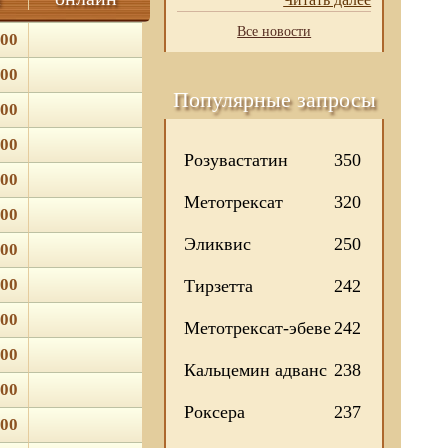
Все новости
.00
.00
Популярные запросы
.00
.00
Розувастатин
350
.00
Метотрексат
320
.00
Эликвис
250
.00
.00
Тирзетта
242
.00
Метотрексат-эбеве
242
.00
Кальцемин адванс
238
.00
Роксера
237
.00