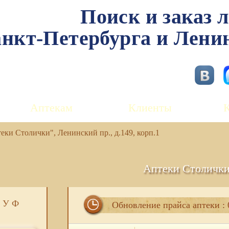
Поиск и заказ 
нкт-Петербурга и Лени
Аптекам
Клиенты
ки Столички", Ленинский пр., д.149, корп.1
Аптеки Столичк
У
Ф
Обновление прайса аптеки : 