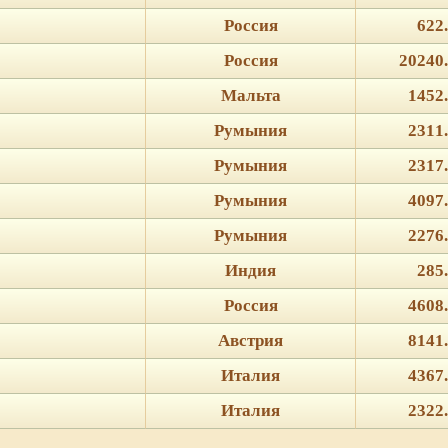
Россия
622
Россия
20240
Мальта
1452
Румыния
2311
Румыния
2317
Румыния
4097
Румыния
2276
Индия
285
Россия
4608
Австрия
8141
Италия
4367
Италия
2322
ie для корректной работы веб-сайта. Подробности - в
Политике в