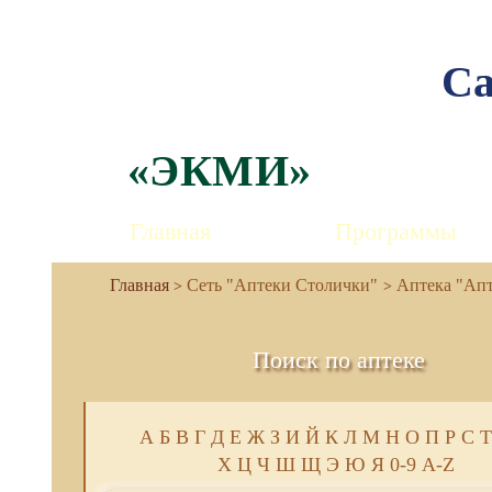
Са
«ЭКМИ»
Главная
Программы
Сеть "Аптеки Столички"
Аптека "Апте
Поиск по аптеке
А
Б
В
Г
Д
Е
Ж
З
И
Й
К
Л
М
Н
О
П
Р
С
Т
Х
Ц
Ч
Ш
Щ
Э
Ю
Я
0-9
A-Z