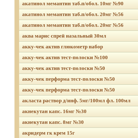
акатинол мемантин таб.п/обол. 10мг №90
акатинол мемантин таб.п/обол. 20мг №56
акатинол мемантин таб.п/обол. 20мг №56
аква марис спрей назальный 30мл
акку-чек актив глюкометр набор
акку-чек актив тест-полоски №100
акку-чек актив тест-полоски №50
акку-чек перформа тест-полоски №50
акку-чек перформа тест-полоски №50
акласта раствор д/инф. 5мг/100мл фл. 100мл
акнекутан капс. 16мг №30
акнекутан капс. 8мг №30
акридерм гк крем 15г