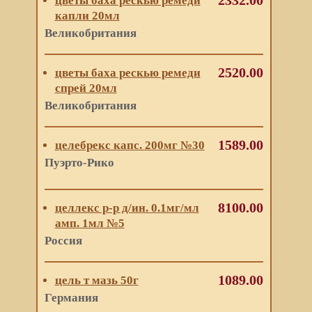
2332.00
цветы баха рескью ремеди
капли 20мл
Великобритания
2520.00
цветы баха рескью ремеди
спрей 20мл
Великобритания
1589.00
целебрекс капс. 200мг №30
Пуэрто-Рико
8100.00
целлекс р-р д/ин. 0.1мг/мл
амп. 1мл №5
Россия
1089.00
цель т мазь 50г
Германия