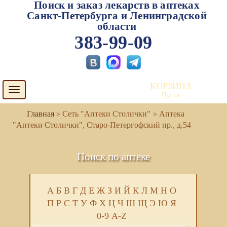
Поиск и заказ лекарств в аптеках
Санкт-Петербурга и Ленинградской
области
383-99-09
КОРЗИНА
Toggle
Пуста
navigation
Сеть "Аптеки Столички"
Аптека
"Аптеки Столички", Старо-Петергофский пр., д.54
Поиск по аптеке
А
Б
В
Г
Д
Е
Ж
З
И
Й
К
Л
М
Н
О
П
Р
С
Т
У
Ф
Х
Ц
Ч
Ш
Щ
Э
Ю
Я
0-9
A-Z