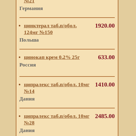
№21
Германия
1920.00
цинктерал таб.п/обол.
124мг №150
Польша
633.00
цинокап крем 0.2% 25г
Россия
1410.00
ципралекс таб.п/обол. 10мг
№14
Дания
2485.00
ципралекс таб.п/обол. 10мг
№28
Дания