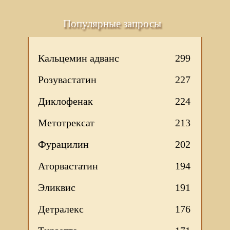
Популярные запросы
Кальцемин адванс
299
Розувастатин
227
Диклофенак
224
Метотрексат
213
Фурацилин
202
Аторвастатин
194
Эликвис
191
Детралекс
176