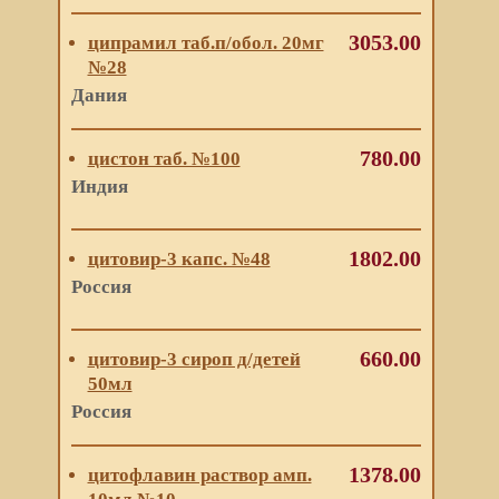
3053.00
ципрамил таб.п/обол. 20мг
№28
Дания
780.00
цистон таб. №100
Индия
1802.00
цитовир-3 капс. №48
Россия
660.00
цитовир-3 сироп д/детей
50мл
Россия
1378.00
цитофлавин раствор амп.