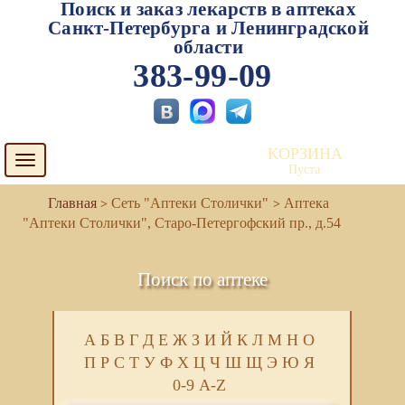
Поиск и заказ лекарств в аптеках
Санкт-Петербурга и Ленинградской
области
383-99-09
КОРЗИНА
Toggle
Пуста
navigation
Сеть "Аптеки Столички"
Аптека
"Аптеки Столички", Старо-Петергофский пр., д.54
Поиск по аптеке
А
Б
В
Г
Д
Е
Ж
З
И
Й
К
Л
М
Н
О
П
Р
С
Т
У
Ф
Х
Ц
Ч
Ш
Щ
Э
Ю
Я
0-9
A-Z