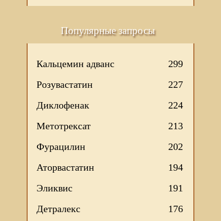
Популярные запросы
Кальцемин адванс
299
Розувастатин
227
Диклофенак
224
Метотрексат
213
Фурацилин
202
Аторвастатин
194
Эликвис
191
Детралекс
176