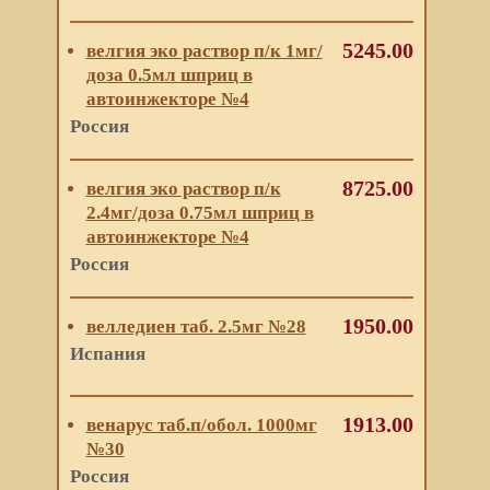
5245.00
велгия эко раствор п/к 1мг/
доза 0.5мл шприц в
автоинжекторе №4
Россия
8725.00
велгия эко раствор п/к
2.4мг/доза 0.75мл шприц в
автоинжекторе №4
Россия
1950.00
велледиен таб. 2.5мг №28
Испания
1913.00
венарус таб.п/обол. 1000мг
№30
Россия