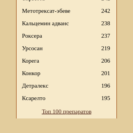
Метотрексат-эбеве
242
Кальцемин адванс
238
Роксера
237
Урсосан
219
Корега
206
Конкор
201
Детралекс
196
Ксарелто
195
Топ 100 препаратов
Мы используем файлы Сookie для корректной работы
веб-сайта. Подробности - в
Политике в отношении