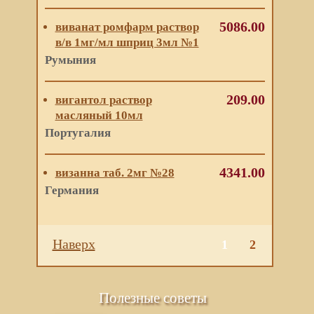
5086.00
виванат ромфарм раствор
в/в 1мг/мл шприц 3мл №1
Румыния
209.00
вигантол раствор
масляный 10мл
Португалия
4341.00
визанна таб. 2мг №28
Германия
Наверх
1
2
Полезные советы