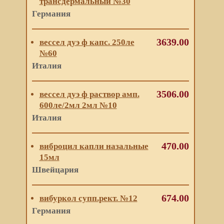
трансдермальный №30
Германия
3639.00
вессел дуэ ф капс. 250ле
№60
Италия
3506.00
вессел дуэ ф раствор амп.
600ле/2мл 2мл №10
Италия
470.00
виброцил капли назальные
15мл
Швейцария
674.00
вибуркол супп.рект. №12
Германия