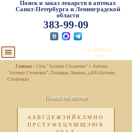
Поиск и заказ лекарств в аптеках
Санкт-Петербурга и Ленинградской
области
383-99-09
КОРЗИНА
Toggle
Пуста
navigation
Сеть "Аптеки Столички"
Аптека
"Аптеки Столички", Площадь Ленина, д.8/8 (Аптеки
Столички)
Поиск по аптеке
А
Б
В
Г
Д
Е
Ж
З
И
Й
К
Л
М
Н
О
П
Р
С
Т
У
Ф
Х
Ц
Ч
Ш
Щ
Э
Ю
Я