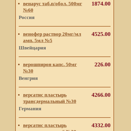
1874.00
венарус таб.п/обол. 500мг
№60
Россия
4525.00
венофер раствор 20мг/мл
амп. 5мл №5
Швейцария
226.00
верошпирон капс. 50мг
№30
Венгрия
4266.00
версатис пластырь
трансдермальный №30
Германия
4332.00
версатис пластырь