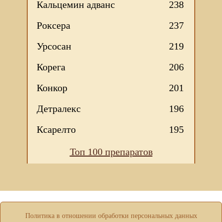
Кальцемин адванс
238
Роксера
237
Урсосан
219
Корега
206
Конкор
201
Детралекс
196
Ксарелто
195
Мы используем файлы Сookie для корректной работы
Топ 100 препаратов
веб-сайта. Подробности - в
Политике в отношении
обработки персональных данных
нашего сайта.
Нажмите на кнопку «Хорошо», если Вы согласны на
использование файлов cookie. Если нет, то отключите
Cookies в настройках браузера.
ХОРОШО
Политика в отношении обработки персональных данных