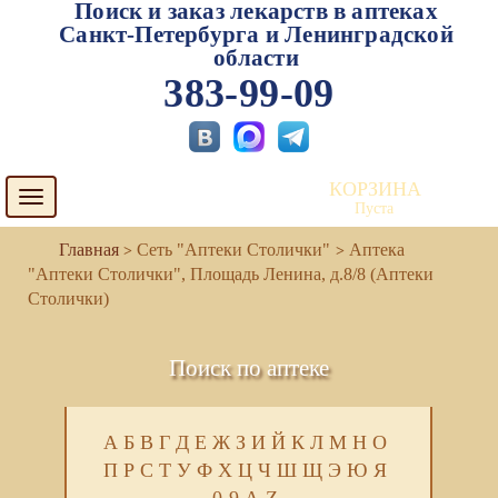
Поиск и заказ лекарств в аптеках
Санкт-Петербурга и Ленинградской
области
383-99-09
КОРЗИНА
Toggle
Пуста
navigation
Сеть "Аптеки Столички"
Аптека
"Аптеки Столички", Площадь Ленина, д.8/8 (Аптеки
Столички)
Поиск по аптеке
А
Б
В
Г
Д
Е
Ж
З
И
Й
К
Л
М
Н
О
П
Р
С
Т
У
Ф
Х
Ц
Ч
Ш
Щ
Э
Ю
Я