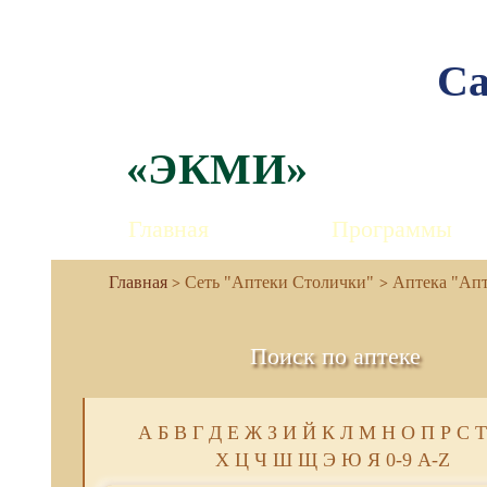
Са
«ЭКМИ»
Главная
Программы
Сеть "Аптеки Столички"
Аптека "Апт
Поиск по аптеке
А
Б
В
Г
Д
Е
Ж
З
И
Й
К
Л
М
Н
О
П
Р
С
Т
Х
Ц
Ч
Ш
Щ
Э
Ю
Я
0-9
A-Z