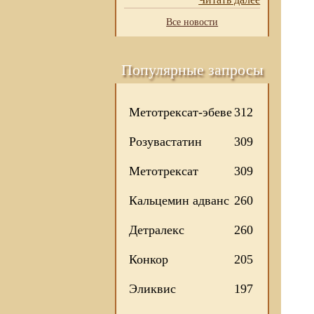
Все новости
Популярные запросы
Метотрексат-эбеве
312
Розувастатин
309
Метотрексат
309
Кальцемин адванс
260
Детралекс
260
Конкор
205
Эликвис
197