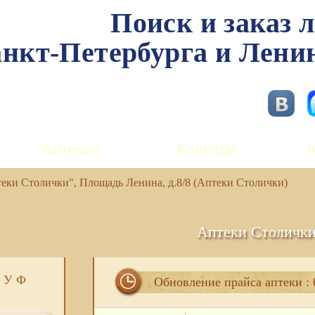
Поиск и заказ 
нкт-Петербурга и Лени
Аптекам
Клиенты
еки Столички", Площадь Ленина, д.8/8 (Аптеки Столички)
Аптеки Столичк
У
Ф
Обновление прайса аптеки : 