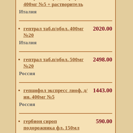
400мг №5 + растворитель
Италия
2020.00
гептрал таб.п/обол. 400мг
№20
Италия
2498.00
гептрал таб.п/обол. 500мг
№20
Россия
1443.00
гепцифол экспресс лиоф. д/
ин. 400мг №5
Россия
590.00
гербион сироп
подорожника фл. 150мл