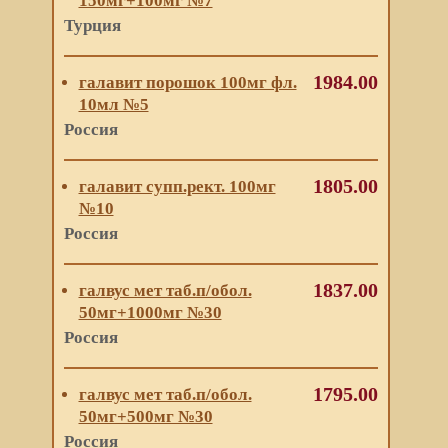
150мг+100мг №7
Турция
1984.00
галавит порошок 100мг фл.
10мл №5
Россия
1805.00
галавит супп.рект. 100мг
№10
Россия
1837.00
галвус мет таб.п/обол.
50мг+1000мг №30
Россия
1795.00
галвус мет таб.п/обол.
50мг+500мг №30
Россия