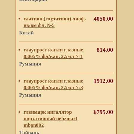
4050.00
глатион (глутатион) лиоф.
вв/вм фл. №5
Китай
814.00
глаупрост капли глазные
0.005% фл/кап. 2.5мл №1
Румыния
1912.00
глаупрост капли глазные
0.005% фл/кап. 2.5мл №3
Румыния
6795.00
гленмарк ингалятор
портативный nebzmart
mbpn002
Тайвань