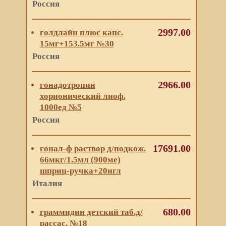
Россия
2997.00
голдлайн плюс капс.
15мг+153.5мг №30
Россия
2966.00
гонадотропин
хорионический лиоф.
1000ед №5
Россия
17691.00
гонал-ф раствор д/подкож.
66мкг/1.5мл (900ме)
шприц-ручка+20игл
Италия
680.00
граммидин детский таб.д/
рассас. №18