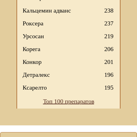
Кальцемин адванс
238
Роксера
237
Урсосан
219
Корега
206
Конкор
201
Детралекс
196
Ксарелто
195
Топ 100 препаратов
Мы используем файлы Сookie для корректной работы
веб-сайта. Подробности - в
Политике в отношении
обработки персональных данных
нашего сайта.
Нажмите на кнопку «Хорошо», если Вы согласны на