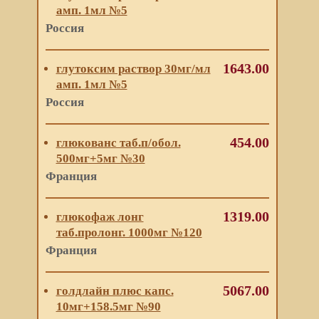
амп. 1мл №5
Россия
1643.00
глутоксим раствор 30мг/мл
амп. 1мл №5
Россия
454.00
глюкованс таб.п/обол.
500мг+5мг №30
Франция
1319.00
глюкофаж лонг
таб.пролонг. 1000мг №120
Франция
5067.00
голдлайн плюс капс.
10мг+158.5мг №90