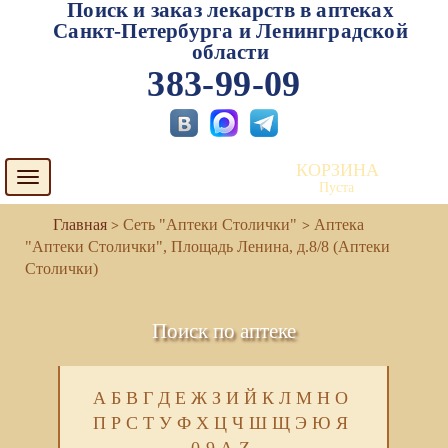
Поиск и заказ лекарств в аптеках
Санкт-Петербурга и Ленинградской
области
383-99-09
КОРЗИНА
Toggle
Пуста
navigation
Сеть "Аптеки Столички"
Аптека
"Аптеки Столички", Площадь Ленина, д.8/8 (Аптеки
Столички)
Поиск по аптеке
А
Б
В
Г
Д
Е
Ж
З
И
Й
К
Л
М
Н
О
П
Р
С
Т
У
Ф
Х
Ц
Ч
Ш
Щ
Э
Ю
Я