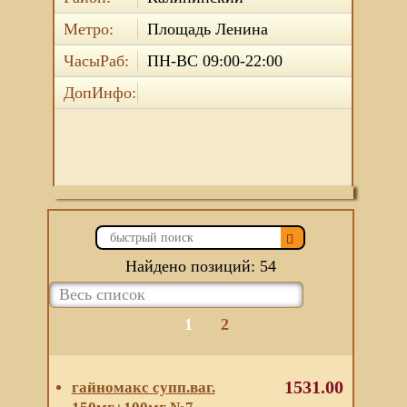
Метро:
Площадь Ленина
ЧасыРаб:
ПН-ВС 09:00-22:00
ДопИнфо:
Найдено позиций: 54
1
2
1531.00
гайномакс супп.ваг.