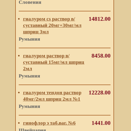
Словения
14812.00
гиалуром cs раствор в/
суставный 20мг+30мг/мл
шприц 3мл
Румыния
8458.00
гиалуром раствор в/
суставный 15мг/мл шприц
2мл
Румыния
12228.00
гиалуром тендон раствор
40мг/2мл шприц 2мл №1
Румыния
1441.00
гинофлор э таб.ваг. №6
Швейцария