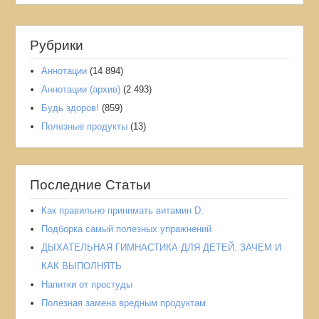
Рубрики
Аннотации
(14 894)
Аннотации (архив)
(2 493)
Мы используем файлы cookies: технические, необходимые для
Будь здоров!
(859)
работы сайта, и аналитические, предназначенные для получения
информации о посещаемости и поведении пользователей.
Полезные продукты
(13)
Вы можете принять все cookies, только необходимые,
воспользоваться настройками.
Согласие сохраняется в браузере и может быть изменено по
ссылке "Настройки cookies" внизу страницы.
Последние Статьи
Подробности - в
Политике в отношении обработки персональных
данных
нашего сайта.
Как правильно принимать витамин D.
ПРИНЯТЬ ВСЕ
Подборка самый полезных упражнений
ДЫХАТЕЛЬНАЯ ГИМНАСТИКА ДЛЯ ДЕТЕЙ. ЗАЧЕМ И
КАК ВЫПОЛНЯТЬ
ОТКЛОНИТЬ
Напитки от простуды
Полезная замена вредным продуктам.
НАСТРОЙКИ