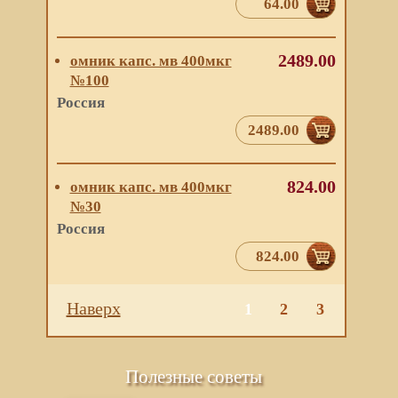
64.00
2489.00
омник капс. мв 400мкг
№100
Россия
2489.00
824.00
омник капс. мв 400мкг
№30
Россия
824.00
Наверх
1
2
3
Полезные советы