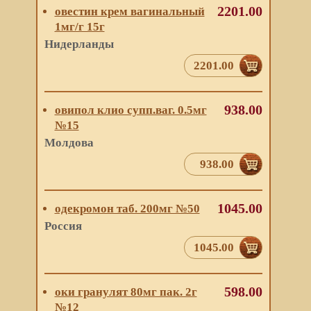
2201.00
овестин крем вагинальный
1мг/г 15г
Нидерланды
2201.00
938.00
овипол клио супп.ваг. 0.5мг
№15
Молдова
938.00
1045.00
одекромон таб. 200мг №50
Россия
1045.00
598.00
оки гранулят 80мг пак. 2г
№12