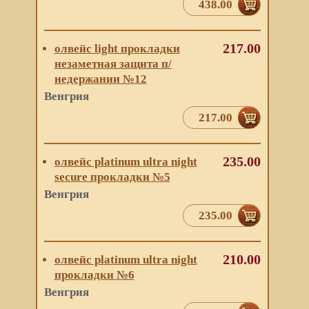
438.00
217.00
олвейс light прокладки
незаметная защита п/
недержании №12
Венгрия
217.00
235.00
олвейс platinum ultra night
secure прокладки №5
Венгрия
235.00
210.00
олвейс platinum ultra night
прокладки №6
Венгрия