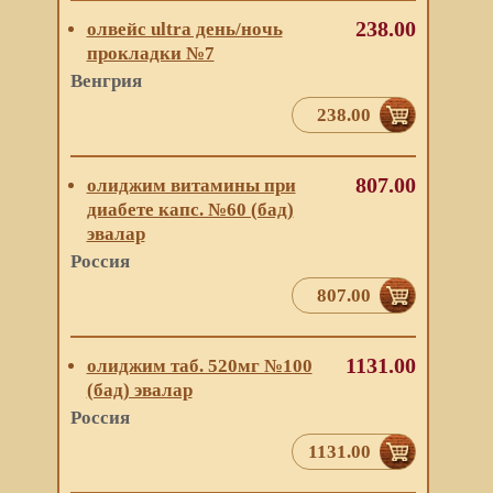
238.00
олвейс ultra день/ночь
прокладки №7
Венгрия
238.00
807.00
олиджим витамины при
диабете капс. №60 (бад)
эвалар
Россия
807.00
1131.00
олиджим таб. 520мг №100
(бад) эвалар
Россия
1131.00