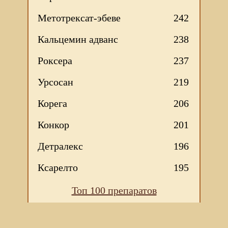
Метотрексат-эбеве
242
Кальцемин адванс
238
Роксера
237
Урсосан
219
Корега
206
Конкор
201
Детралекс
196
Ксарелто
195
Топ 100 препаратов
Мы используем файлы Сookie для корректной работы