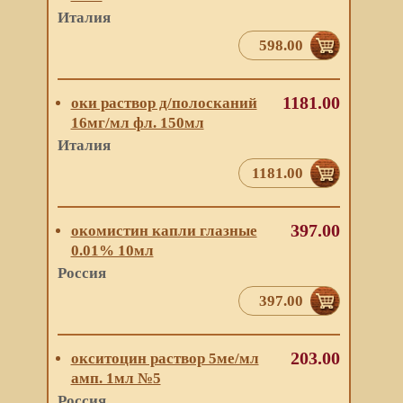
Италия
598.00
1181.00
оки раствор д/полосканий
16мг/мл фл. 150мл
Италия
1181.00
397.00
окомистин капли глазные
0.01% 10мл
Россия
397.00
203.00
окситоцин раствор 5ме/мл
амп. 1мл №5
Россия