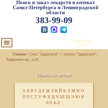
Поиск и заказ лекарств в аптеках
Санкт-Петербурга и Ленинградской
области
383-99-09
КОРЗИНА
Toggle
Пуста
navigation
Сеть "Здравсити"
Аптека "Здравсити",
Ударников пр., д.20
Поиск по аптеке
А
Б
В
Г
Д
Е
Ж
З
И
Й
К
Л
М
Н
О
П
Р
С
Т
У
Ф
Х
Ц
Ч
Ш
Щ
Э
Ю
Я
0-9
A-Z