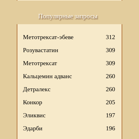
Популярные запросы
Метотрексат-эбеве
312
Розувастатин
309
Метотрексат
309
Кальцемин адванс
260
Детралекс
260
Конкор
205
Эликвис
197
Эдарби
196