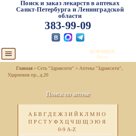
Поиск и заказ лекарств в аптеках
Санкт-Петербурга и Ленинградской
области
383-99-09
КОРЗИНА
Toggle
Пуста
navigation
Сеть "Здравсити"
Аптека "Здравсити",
Ударников пр., д.20
Поиск по аптеке
А
Б
В
Г
Д
Е
Ж
З
И
Й
К
Л
М
Н
О
П
Р
С
Т
У
Ф
Х
Ц
Ч
Ш
Щ
Э
Ю
Я
0-9
A-Z