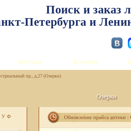
Поиск и заказ 
нкт-Петербурга и Лени
Аптекам
Клиенты
триальный пр., д.27 (Озерки)
Озерки
У
Ф
Обновление прайса аптеки : 