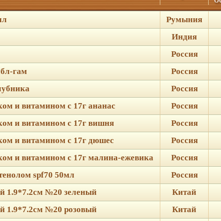
мл
Румыния
Индия
Россия
абл-гам
Россия
клубника
Россия
ком и витамином с 17г ананас
Россия
ком и витамином с 17г вишня
Россия
ком и витамином с 17г дюшес
Россия
ком и витамином с 17г малина-ежевика
Россия
тенолом spf70 50мл
Россия
й 1.9*7.2см №20 зеленый
Китай
й 1.9*7.2см №20 розовый
Китай