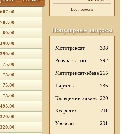
Все новости
607.00
707.00
Популярные запросы
60.00
390.00
Метотрексат
308
390.00
Розувастатин
292
75.00
Метотрексат-эбеве
265
75.00
75.00
Тирзетта
236
75.00
Кальцемин адванс
220
495.00
Ксарелто
211
320.00
Урсосан
201
320.00