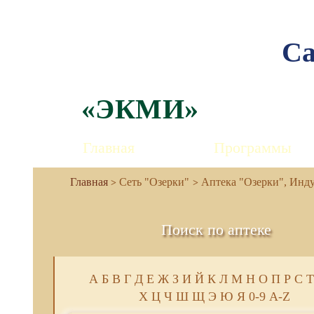
Са
«ЭКМИ»
Главная
Программы
Сеть "Озерки"
Аптека "Озерки", Индус
Поиск по аптеке
А
Б
В
Г
Д
Е
Ж
З
И
Й
К
Л
М
Н
О
П
Р
С
Т
Х
Ц
Ч
Ш
Щ
Э
Ю
Я
0-9
A-Z