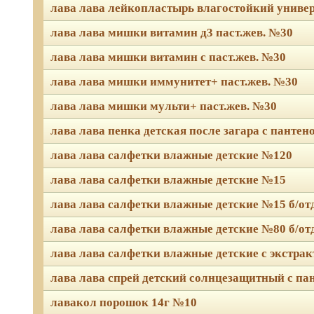
лава лава лейкопластырь влагостойкий униве
лава лава мишки витамин д3 паст.жев. №30
лава лава мишки витамин с паст.жев. №30
лава лава мишки иммунитет+ паст.жев. №30
лава лава мишки мульти+ паст.жев. №30
лава лава пенка детская после загара с панте
лава лава салфетки влажные детские №120
лава лава салфетки влажные детские №15
лава лава салфетки влажные детские №15 б/о
лава лава салфетки влажные детские №80 б/о
лава лава салфетки влажные детские с экстра
лава лава спрей детский солнцезащитный с па
лавакол порошок 14г №10