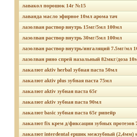
лавакол порошок 14г №15
лаванда масло эфирное 10мл арома тач
лазолван раствор внутрь 15мг/5мл 100мл
лазолван раствор внутрь 30мг/5мл 100мл
лазолван раствор внутрь/ингаляций 7.5мг/мл 
лазолван рино спрей назальный 82мкг/доза 10
лакалют aktiv herbal зубная паста 50мл
лакалют aktiv plus зубная паста 75мл
лакалют aktiv зубная паста 65г
лакалют aktiv зубная паста 90мл
лакалют basic зубная паста 65г рипейр
лакалют fix крем д/фиксации зубных протезов
лакалют interdental ершик межзубный (2,4мм) 