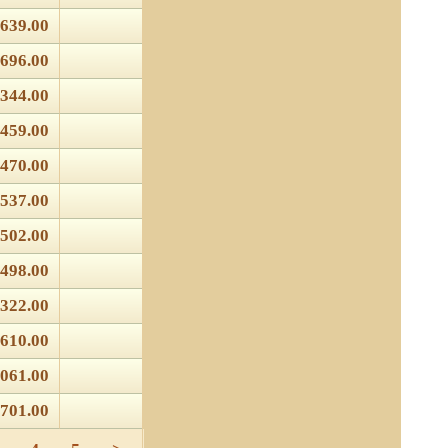
639.00
696.00
344.00
459.00
470.00
537.00
502.00
498.00
322.00
610.00
061.00
701.00
 отношении обработки