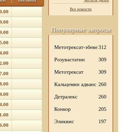
Все новости
0.00
9.00
Популярные запросы
9.00
5.00
Метотрексат-эбеве
312
4.00
Розувастатин
309
2.00
Метотрексат
309
7.00
8.00
Кальцемин адванс
260
4.00
Детралекс
260
4.00
Конкор
205
1.00
Эликвис
197
6.00