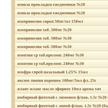
изикэа прокладки ежедневные №20
изикэа прокладки ежедневные №20
изопринозин сироп 50мг/мл 150мл
изопринозин таб. 500мг №20
изопринозин таб. 500мг №30
изопринозин таб. 500мг №50
изоптин ср таб.пролонг. 240мг №30
изоптин ср таб.пролонг. 240мг №30
изофра спрей назальный 1.25% 15мл
иксим люпин порошок 100мг/5мл фл. 25г
иланг-иланг масло эфирное 10мл арома тач
имбирный фиточай с лимоном ф/пак. 1.5г №20 
имбирный фиточай с липой ф/пак. 1.5г №20 (ба