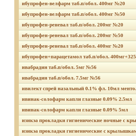
ибупрофен-велфарм таб.п/обол. 400мг №20
ибупрофен-велфарм таб.п/обол. 400мг №50
ибупрофен-реневал таб.п/обол. 200мг №20
ибупрофен-реневал таб.п/обол. 200мг №50
ибупрофен-реневал таб.п/обол. 400мг №20
ибупрофен+парацетамол таб.п/обол. 400мг+32
ивабрадин таб.п/обол. 5мг №56
ивабрадин таб.п/обол. 7.5мг №56
ивилект спрей назальный 0.1% фл. 10мл мент
ивинак-солофарм капли глазные 0.09% 2.5мл
ивинак-солофарм капли глазные 0.09% 5мл
изикэа прокладки гигиенические ночные с к
изикэа прокладки гигиенические с крылышка