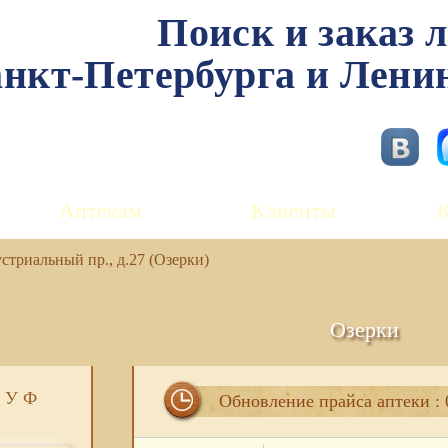
Поиск и заказ 
нкт-Петербурга и Лени
Аптекам
Клиенты
триальный пр., д.27 (Озерки)
Озерки
У
Ф
Обновление прайса аптеки : 