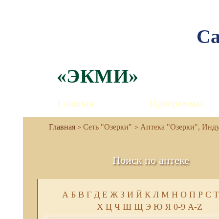
Са
«ЭКМИ»
Главная
Программы
Сеть "Озерки"
Аптека "Озерки", Индус
Поиск по аптеке
А
Б
В
Г
Д
Е
Ж
З
И
Й
К
Л
М
Н
О
П
Р
С
Т
Х
Ц
Ч
Ш
Щ
Э
Ю
Я
0-9
A-Z