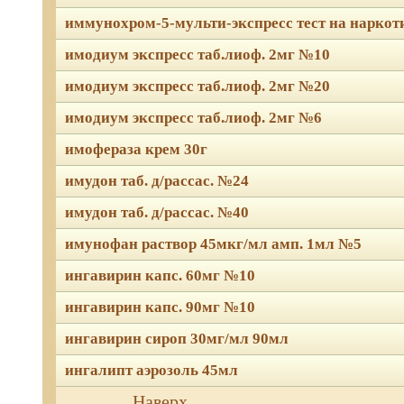
иммунохром-5-мульти-экспресс тест на нарко
имодиум экспресс таб.лиоф. 2мг №10
имодиум экспресс таб.лиоф. 2мг №20
имодиум экспресс таб.лиоф. 2мг №6
имофераза крем 30г
имудон таб. д/рассас. №24
имудон таб. д/рассас. №40
имунофан раствор 45мкг/мл амп. 1мл №5
ингавирин капс. 60мг №10
ингавирин капс. 90мг №10
ингавирин сироп 30мг/мл 90мл
ингалипт аэрозоль 45мл
Мы используем файлы Сook
Наверх