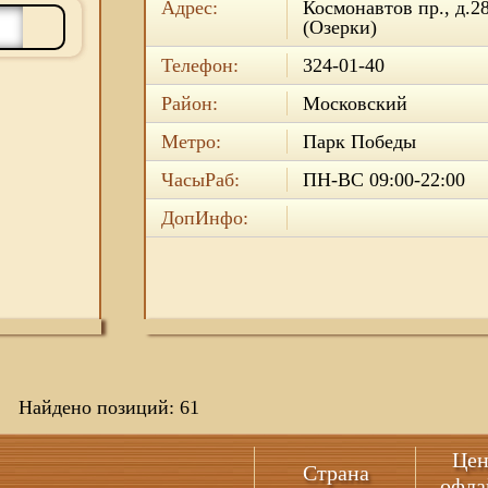
Адрес:
Космонавтов пр., д.2
(Озерки)
Телефон:
324-01-40
Район:
Московский
Метро:
Парк Победы
ЧасыРаб:
ПН-ВС 09:00-22:00
ДопИнфо:
Найдено позиций: 61
Цен
Страна
офла