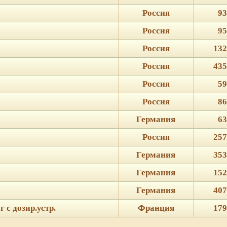
Россия
93
Россия
95
Россия
132
Россия
435
Россия
59
Россия
86
Германия
63
Россия
257
Германия
353
Германия
152
Германия
407
 с дозир.устр.
Франция
179
ie для корректной работы веб-сайта. Подробности - в
Политике в