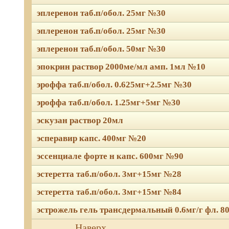
эплеренон таб.п/обол. 25мг №30
эплеренон таб.п/обол. 25мг №30
эплеренон таб.п/обол. 50мг №30
эпокрин раствор 2000ме/мл амп. 1мл №10
эроффа таб.п/обол. 0.625мг+2.5мг №30
эроффа таб.п/обол. 1.25мг+5мг №30
эскузан раствор 20мл
эсперавир капс. 400мг №20
эссенциале форте н капс. 600мг №90
эстеретта таб.п/обол. 3мг+15мг №28
эстеретта таб.п/обол. 3мг+15мг №84
эстрожель гель трансдермальный 0.6мг/г фл. 80г
Мы используем файлы Сook
Наверх