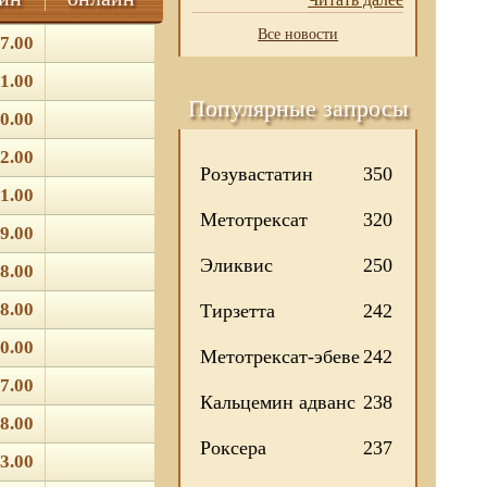
Все новости
7.00
1.00
Популярные запросы
0.00
2.00
Розувастатин
350
1.00
Метотрексат
320
9.00
Эликвис
250
8.00
8.00
Тирзетта
242
0.00
Метотрексат-эбеве
242
7.00
Кальцемин адванс
238
8.00
Роксера
237
3.00