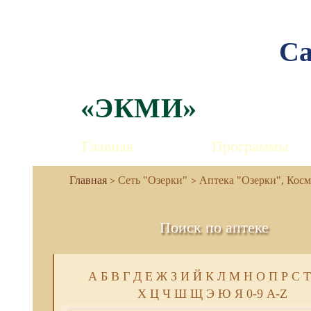
Са
«ЭКМИ»
Главная
Программы
Сеть "Озерки"
Аптека "Озерки", Космо
Поиск по аптеке
А
Б
В
Г
Д
Е
Ж
З
И
Й
К
Л
М
Н
О
П
Р
С
Т
Х
Ц
Ч
Ш
Щ
Э
Ю
Я
0-9
A-Z