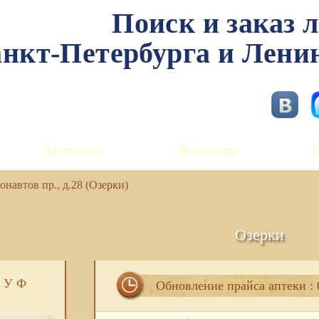
Поиск и заказ 
нкт-Петербурга и Лени
Аптекам
Клиенты
навтов пр., д.28 (Озерки)
Озерки
У
Ф
Обновление прайса аптеки : 