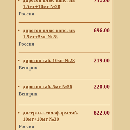
732.00
диротон плюс капс. мв
1.5мг+10мг №28
Россия
696.00
диротон плюс капс. мв
1.5мг+5мг №28
Россия
219.00
диротон таб. 10мг №28
Венгрия
220.00
диротон таб. 5мг №56
Венгрия
822.00
дисертил-солофарм таб.
10мг+10мг №30
Россия