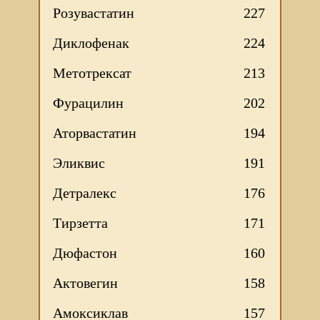
Розувастатин
227
Диклофенак
224
Метотрексат
213
Фурацилин
202
Аторвастатин
194
Эликвис
191
Детралекс
176
Тирзетта
171
Дюфастон
160
Актовегин
158
Амоксиклав
157