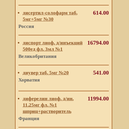
614.00
дисертил-солофарм таб.
5мг+5мг №30
Россия
16794.00
диспорт лиоф. д/инъекций
500ед фл. 3мл №1
Великобритания
541.00
диувер таб. 5мг №20
Хорватия
11994.00
диферелин лиоф. д/ин.
11.25мг фл. №1
шприц+растворитель
Франция