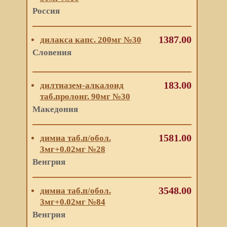
Россия
1387.00
дилакса капс. 200мг №30
Словения
183.00
дилтиазем-алкалоид
таб.пролонг. 90мг №30
Македония
1581.00
димиа таб.п/обол.
3мг+0.02мг №28
Венгрия
3548.00
димиа таб.п/обол.
3мг+0.02мг №84
Венгрия