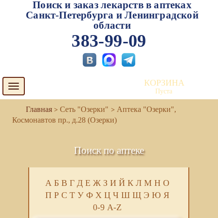
Поиск и заказ лекарств в аптеках
Санкт-Петербурга и Ленинградской
области
383-99-09
КОРЗИНА
Toggle
Пуста
navigation
Сеть "Озерки"
Аптека "Озерки",
Космонавтов пр., д.28 (Озерки)
Поиск по аптеке
А
Б
В
Г
Д
Е
Ж
З
И
Й
К
Л
М
Н
О
П
Р
С
Т
У
Ф
Х
Ц
Ч
Ш
Щ
Э
Ю
Я
0-9
A-Z