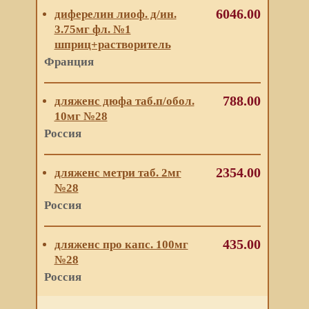
6046.00
диферелин лиоф. д/ин.
3.75мг фл. №1
шприц+растворитель
Франция
788.00
дляженс дюфа таб.п/обол.
10мг №28
Россия
2354.00
дляженс метри таб. 2мг
№28
Россия
435.00
дляженс про капс. 100мг
№28
Россия