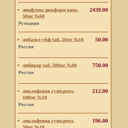
2439.00
диафлекс ромфарм капс.
50мг №60
Румыния
50.00
дибазол-убф таб. 20мг №10
Россия
758.00
дибикор таб. 500мг №90
Россия
212.00
диклофенак супп.рект.
100мг №10
Россия
196.00
диклофенак супп.рект.
50мг №10