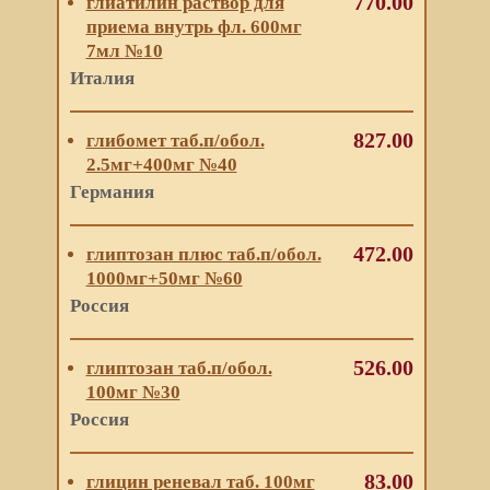
770.00
глиатилин раствор для
приема внутрь фл. 600мг
7мл №10
Италия
827.00
глибомет таб.п/обол.
2.5мг+400мг №40
Германия
472.00
глиптозан плюс таб.п/обол.
1000мг+50мг №60
Россия
526.00
глиптозан таб.п/обол.
100мг №30
Россия
83.00
глицин реневал таб. 100мг