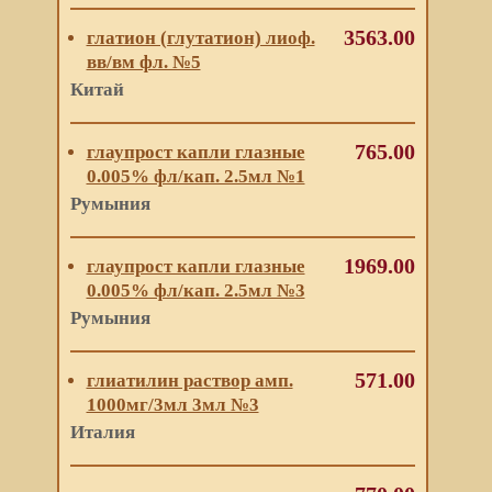
3563.00
глатион (глутатион) лиоф.
вв/вм фл. №5
Китай
765.00
глаупрост капли глазные
0.005% фл/кап. 2.5мл №1
Румыния
1969.00
глаупрост капли глазные
0.005% фл/кап. 2.5мл №3
Румыния
571.00
глиатилин раствор амп.
1000мг/3мл 3мл №3
Италия