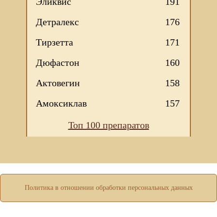
Эликвис
191
Детралекс
176
Тирзетта
171
Дюфастон
160
Актовегин
158
Амоксиклав
157
Топ 100 препаратов
Мы используем файлы Сookie для корректной работы
веб-сайта. Подробности - в
Политике в отношении
обработки персональных данных
нашего сайта.
Нажмите на кнопку «Хорошо», если Вы согласны на
использование файлов cookie. Если нет, то отключите
Cookies в настройках браузера.
Политика в отношении обработки персональных данных
ХОРОШО