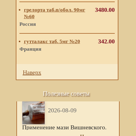
3480.00
грелорта таб.п/обол. 90мг
№60
Россия
342.00
гутталакс таб. 5мг №20
Франция
Наверх
Полезные советы
2026-08-09
Применение мази Вишневского.