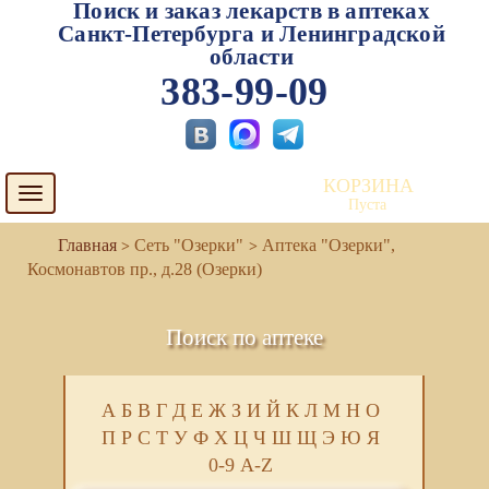
Поиск и заказ лекарств в аптеках
Санкт-Петербурга и Ленинградской
области
383-99-09
КОРЗИНА
Toggle
Пуста
navigation
Сеть "Озерки"
Аптека "Озерки",
Космонавтов пр., д.28 (Озерки)
Поиск по аптеке
А
Б
В
Г
Д
Е
Ж
З
И
Й
К
Л
М
Н
О
П
Р
С
Т
У
Ф
Х
Ц
Ч
Ш
Щ
Э
Ю
Я
0-9
A-Z