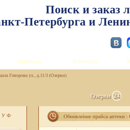
Поиск и заказ 
нкт-Петербурга и Лени
Аптекам
Клиенты
ла Говорова ул., д.11/3 (Озерки)
Озерки
24
У
Ф
Обновление прайса аптеки : 