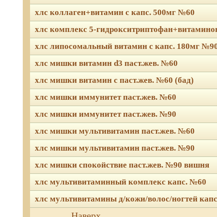
хлс коллаген+витамин с капс. 500мг №60
хлс комплекс 5-гидрокситриптофан+витаминов
хлс липосомальный витамин с капс. 180мг №9
хлс мишки витамин d3 паст.жев. №60
хлс мишки витамин с паст.жев. №60 (бад)
хлс мишки иммунитет паст.жев. №60
хлс мишки иммунитет паст.жев. №90
хлс мишки мультивитамин паст.жев. №60
хлс мишки мультивитамин паст.жев. №90
хлс мишки спокойствие паст.жев. №90 вишня
хлс мультивитаминный комплекс капс. №60
хлс мультивитамины д/кожи/волос/ногтей капс
Мы используем файлы Сook
Наверх