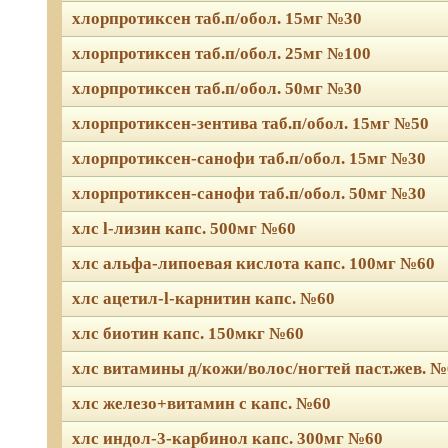
хлорпротиксен таб.п/обол. 15мг №30
хлорпротиксен таб.п/обол. 25мг №100
хлорпротиксен таб.п/обол. 50мг №30
хлорпротиксен-зентива таб.п/обол. 15мг №50
хлорпротиксен-санофи таб.п/обол. 15мг №30
хлорпротиксен-санофи таб.п/обол. 50мг №30
хлс l-лизин капс. 500мг №60
хлс альфа-липоевая кислота капс. 100мг №60
хлс ацетил-l-карнитин капс. №60
хлс биотин капс. 150мкг №60
хлс витамины д/кожи/волос/ногтей паст.жев. №
хлс железо+витамин с капс. №60
хлс индол-3-карбинол капс. 300мг №60