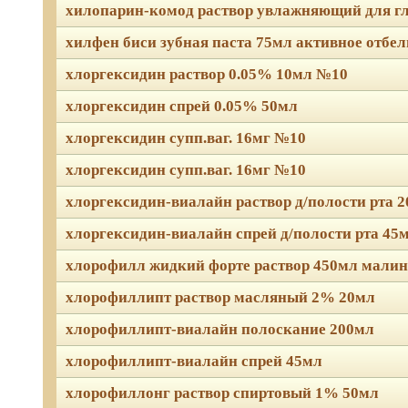
хилопарин-комод раствор увлажняющий для гл
хилфен биси зубная паста 75мл активное отбели
хлоргексидин раствор 0.05% 10мл №10
хлоргексидин спрей 0.05% 50мл
хлоргексидин супп.ваг. 16мг №10
хлоргексидин супп.ваг. 16мг №10
хлоргексидин-виалайн раствор д/полости рта 
хлоргексидин-виалайн спрей д/полости рта 45
хлорофилл жидкий форте раствор 450мл малин
хлорофиллипт раствор масляный 2% 20мл
хлорофиллипт-виалайн полоскание 200мл
хлорофиллипт-виалайн спрей 45мл
хлорофиллонг раствор спиртовый 1% 50мл