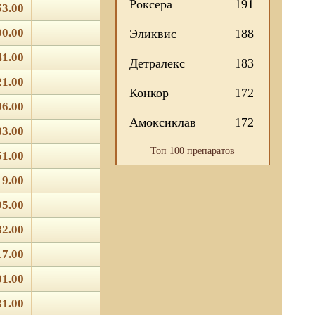
Роксера
191
53.00
90.00
Эликвис
188
41.00
Детралекс
183
21.00
Конкор
172
96.00
Амоксиклав
172
83.00
Топ 100 препаратов
51.00
19.00
95.00
82.00
17.00
01.00
31.00