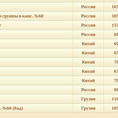
Россия
16
 группы в капс. №60
Россия
10
0
Россия
15
Россия
6
Китай
6
Китай
6
Китай
7
Китай
6
Китай
7
Россия
8
Грузия
11
. №60 (бад)
Грузия
10
ie для корректной работы веб-сайта. Подробности - в
Политике в