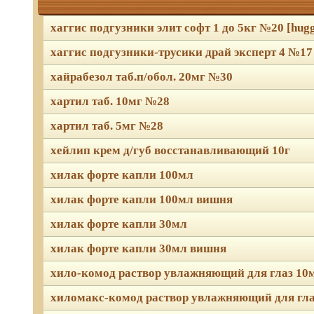
хаггис подгузники элит софт 1 до 5кг №20 [hugg
хаггис подгузники-трусики драй эксперт 4 №17 
хайрабезол таб.п/обол. 20мг №30
хартил таб. 10мг №28
хартил таб. 5мг №28
хейлип крем д/губ восстанавливающий 10г
хилак форте капли 100мл
хилак форте капли 100мл вишня
хилак форте капли 30мл
хилак форте капли 30мл вишня
хило-комод раствор увлажняющий для глаз 10
хиломакс-комод раствор увлажняющий для гла