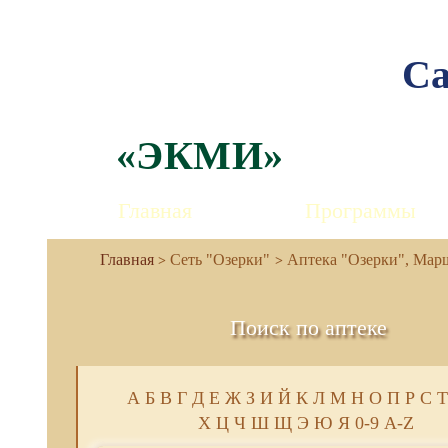
Са
«ЭКМИ»
Главная
Программы
Сеть "Озерки"
Аптека "Озерки", Марша
Поиск по аптеке
А
Б
В
Г
Д
Е
Ж
З
И
Й
К
Л
М
Н
О
П
Р
С
Т
Х
Ц
Ч
Ш
Щ
Э
Ю
Я
0-9
A-Z