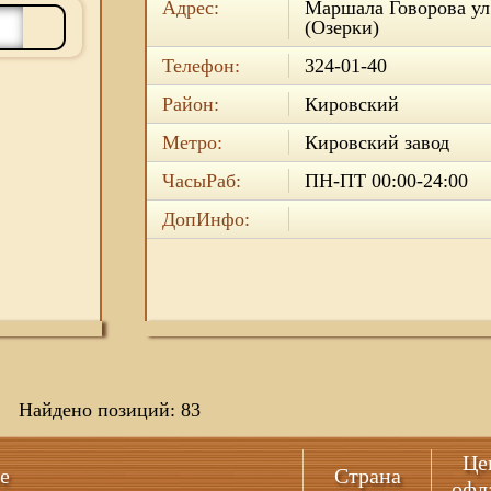
Адрес:
Маршала Говорова ул.
(Озерки)
Телефон:
324-01-40
Район:
Кировский
Метро:
Кировский завод
ЧасыРаб:
ПН-ПТ 00:00-24:00
ДопИнфо:
Найдено позиций: 83
Це
е
Страна
офл