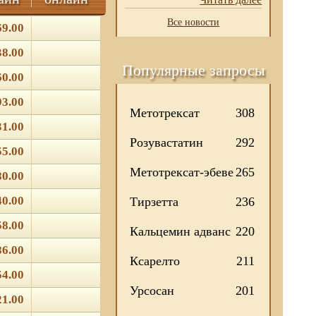
Все новости
69.00
38.00
Популярные запросы
60.00
93.00
Метотрексат
308
31.00
Розувастатин
292
55.00
Метотрексат-эбеве
265
80.00
40.00
Тирзетта
236
58.00
Кальцемин адванс
220
86.00
Ксарелто
211
54.00
Урсосан
201
21.00