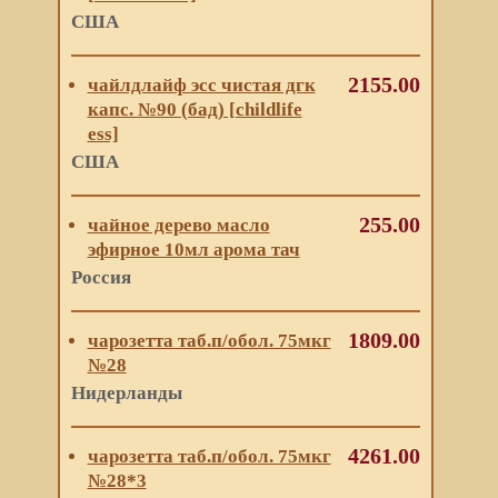
США
2155.00
чайлдлайф эсс чистая дгк
капс. №90 (бад) [childlife
ess]
США
255.00
чайное дерево масло
эфирное 10мл арома тач
Россия
1809.00
чарозетта таб.п/обол. 75мкг
№28
Нидерланды
4261.00
чарозетта таб.п/обол. 75мкг
№28*3