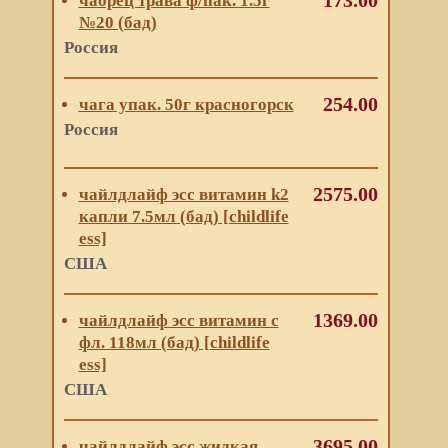
173.00
чабрец трава ф/пак. 1.5г
№20 (бад)
Россия
254.00
чага упак. 50г красногорск
Россия
2575.00
чайлдлайф эсс витамин k2
капли 7.5мл (бад) [childlife
ess]
США
1369.00
чайлдлайф эсс витамин с
фл. 118мл (бад) [childlife
ess]
США
3695.00
чайлдлайф эсс жидкая