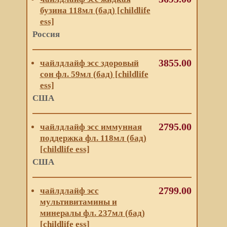
бузина 118мл (бад) [childlife
ess]
Россия
3855.00
чайлдлайф эсс здоровый
сон фл. 59мл (бад) [childlife
ess]
США
2795.00
чайлдлайф эсс иммунная
поддержка фл. 118мл (бад)
[childlife ess]
США
2799.00
чайлдлайф эсс
мультивитамины и
минералы фл. 237мл (бад)
[childlife ess]