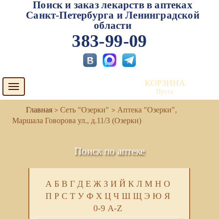
Поиск и заказ лекарств в аптеках
Санкт-Петербурга и Ленинградской
области
383-99-09
КОРЗИНА
Toggle
Пуста
navigation
Сеть "Озерки"
Аптека "Озерки",
Маршала Говорова ул., д.11/3 (Озерки)
Поиск по аптеке
А
Б
В
Г
Д
Е
Ж
З
И
Й
К
Л
М
Н
О
П
Р
С
Т
У
Ф
Х
Ц
Ч
Ш
Щ
Э
Ю
Я
0-9
A-Z