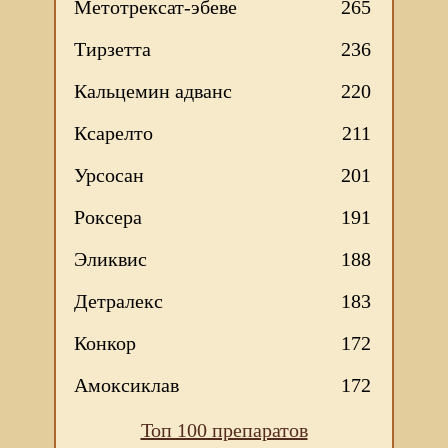
Метотрексат-эбеве
265
Тирзетта
236
Кальцемин адванс
220
Ксарелто
211
Урсосан
201
Роксера
191
Эликвис
188
Детралекс
183
Конкор
172
Амоксиклав
172
Топ 100 препаратов
Мы используем файлы Сookie для корректной работы