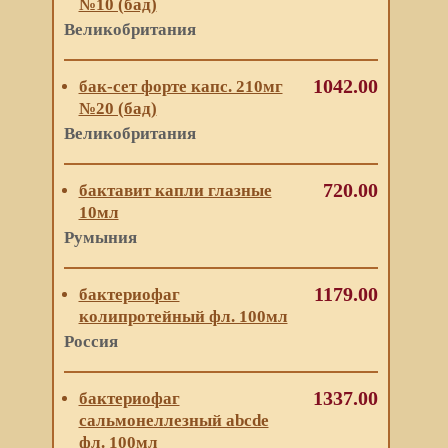
№10 (бад)
Великобритания
1042.00
бак-сет форте капс. 210мг
№20 (бад)
Великобритания
720.00
бактавит капли глазные
10мл
Румыния
1179.00
бактериофаг
колипротейный фл. 100мл
Россия
1337.00
бактериофаг
сальмонеллезный abcde
фл. 100мл