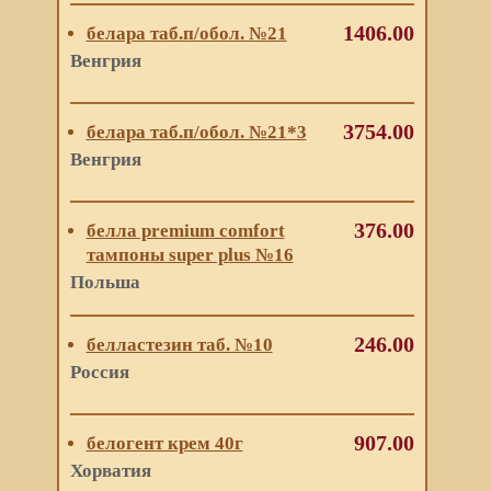
1406.00
белара таб.п/обол. №21
Венгрия
3754.00
белара таб.п/обол. №21*3
Венгрия
376.00
белла premium comfort
тампоны super plus №16
Польша
246.00
белластезин таб. №10
Россия
907.00
белогент крем 40г
Хорватия