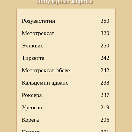
Популярные запросы
Розувастатин
350
Метотрексат
320
Эликвис
250
Тирзетта
242
Метотрексат-эбеве
242
Кальцемин адванс
238
Роксера
237
Урсосан
219
Корега
206