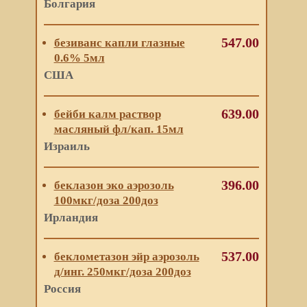
Болгария
547.00
безиванс капли глазные
0.6% 5мл
США
639.00
бейби калм раствор
масляный фл/кап. 15мл
Израиль
396.00
беклазон эко аэрозоль
100мкг/доза 200доз
Ирландия
537.00
беклометазон эйр аэрозоль
д/инг. 250мкг/доза 200доз
Россия