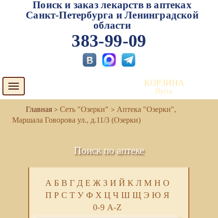
Поиск и заказ лекарств в аптеках
Санкт-Петербурга и Ленинградской
области
383-99-09
КОРЗИНА
Toggle
Пуста
navigation
Сеть "Озерки"
Аптека "Озерки",
Маршала Говорова ул., д.11/3 (Озерки)
Поиск по аптеке
А
Б
В
Г
Д
Е
Ж
З
И
Й
К
Л
М
Н
О
П
Р
С
Т
У
Ф
Х
Ц
Ч
Ш
Щ
Э
Ю
Я
0-9
A-Z