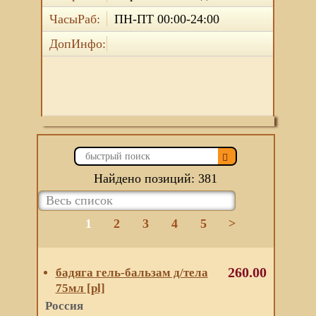
ЧасыРаб:
ПН-ПТ 00:00-24:00
ДопИнфо:
Найдено позиций: 381
1
2
3
4
5
>
260.00
бадяга гель-бальзам д/тела
75мл [pl]
Россия