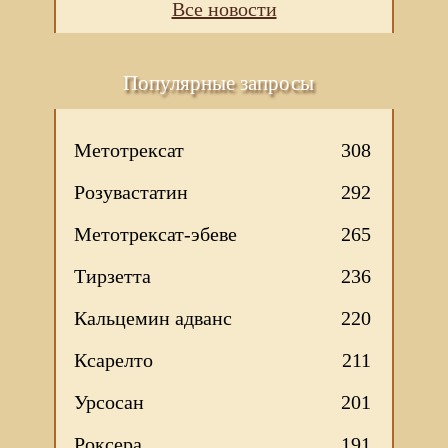
Все новости
Популярные запросы
Метотрексат
308
Розувастатин
292
Метотрексат-эбеве
265
Тирзетта
236
Кальцемин адванс
220
Ксарелто
211
Урсосан
201
Роксера
191