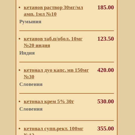
185.00
кетанов раствор 30мг/мл
амп. 1мл №10
Румыния
123.50
кетанов таб.п/обол. 10мг
№20 индия
Индия
420.00
кетонал дуо капс. мв 150мг
№30
Словения
530.00
кетонал крем 5% 30г
Словения
355.00
кетонал супп.рект. 100мг