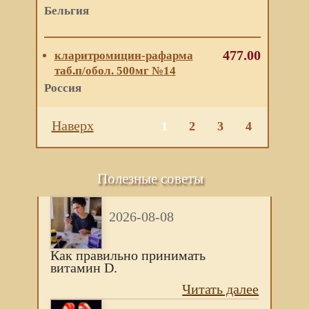
Бельгия
477.00
кларитромицин-рафарма
таб.п/обол. 500мг №14
Россия
Наверх
1
2
3
4
Полезные советы
2026-08-08
Как правильно принимать
витамин D.
Читать далее