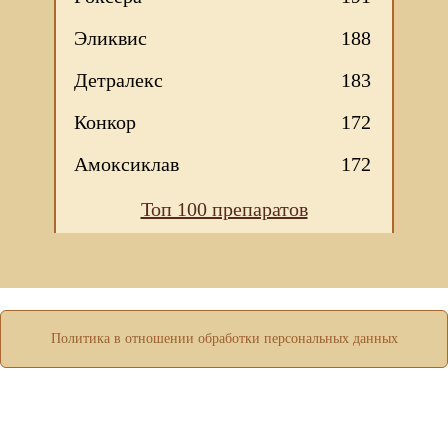
Эликвис
188
Детралекс
183
Конкор
172
Амоксиклав
172
Топ 100 препаратов
Мы используем файлы Сookie для корректной работы
веб-сайта. Подробности - в
Политике в отношении
обработки персональных данных
нашего сайта.
Нажмите на кнопку «Хорошо», если Вы согласны на
использование файлов cookie. Если нет, то отключите
Политика в отношении обработки персональных данных
Cookies в настройках браузера.
ХОРОШО