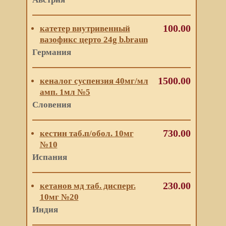
100.00
катетер внутривенный
вазофикс церто 24g b.braun
Германия
1500.00
кеналог суспензия 40мг/мл
амп. 1мл №5
Словения
730.00
кестин таб.п/обол. 10мг
№10
Испания
230.00
кетанов мд таб. дисперг.
10мг №20
Индия