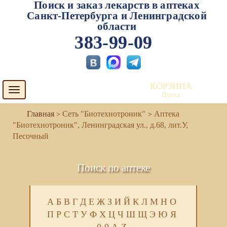
Поиск и заказ лекарств в аптеках
Санкт-Петербурга и Ленинградской
области
383-99-09
КОРЗИНА
Toggle
Пуста
navigation
Сеть "Биотехнотроник"
Аптека
"Биотехнотроник", Ленинградская ул., д.68, лит.У,
Песочный
Поиск по аптеке
А
Б
В
Г
Д
Е
Ж
З
И
Й
К
Л
М
Н
О
П
Р
С
Т
У
Ф
Х
Ц
Ч
Ш
Щ
Э
Ю
Я