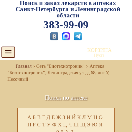
Поиск и заказ лекарств в аптеках
Санкт-Петербурга и Ленинградской
области
383-99-09
КОРЗИНА
Toggle
Пуста
navigation
Сеть "Биотехнотроник"
Аптека
"Биотехнотроник", Ленинградская ул., д.68, лит.У,
Песочный
Поиск по аптеке
А
Б
В
Г
Д
Е
Ж
З
И
Й
К
Л
М
Н
О
П
Р
С
Т
У
Ф
Х
Ц
Ч
Ш
Щ
Э
Ю
Я