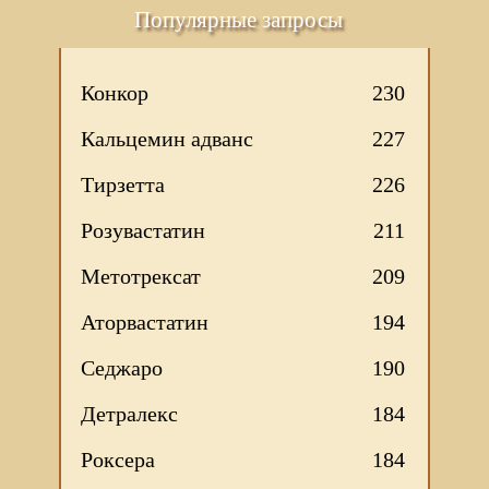
Популярные запросы
Конкор
230
Кальцемин адванс
227
Тирзетта
226
Розувастатин
211
Метотрексат
209
Аторвастатин
194
Седжаро
190
Детралекс
184
Роксера
184