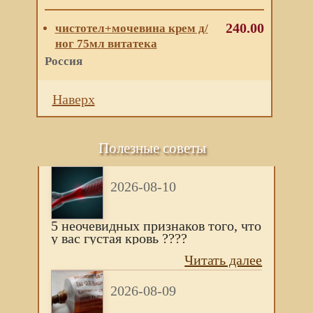
240.00
чистотел+мочевина крем д/
ног 75мл витатека
Россия
Наверх
Полезные советы
2026-08-10
5 нeочeвидных признaков того, что
у вac гуcтaя кровь ????
Читать далее
2026-08-09