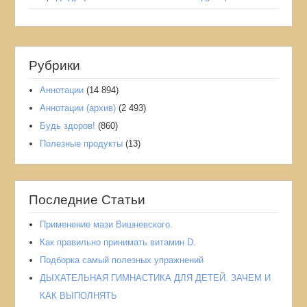
Рубрики
Аннотации
(14 894)
Аннотации (архив)
(2 493)
Мы используем файлы cookies: технические, необходимые для
Будь здоров!
(860)
работы сайта, и аналитические, предназначенные для получения
информации о посещаемости и поведении пользователей.
Полезные продукты
(13)
Вы можете принять все cookies, только необходимые,
воспользоваться настройками.
Согласие сохраняется в браузере и может быть изменено по
ссылке "Настройки cookies" внизу страницы.
Последние Статьи
Подробности - в
Политике в отношении обработки персональных
данных
нашего сайта.
Применение мази Вишневского.
ПРИНЯТЬ ВСЕ
Как правильно принимать витамин D.
Подборка самый полезных упражнений
ДЫХАТЕЛЬНАЯ ГИМНАСТИКА ДЛЯ ДЕТЕЙ. ЗАЧЕМ И
ОТКЛОНИТЬ
КАК ВЫПОЛНЯТЬ