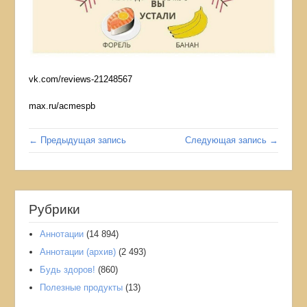
vk.com/reviews-21248567
max.ru/acmespb
← Предыдущая запись
Следующая запись →
Рубрики
Аннотации
(14 894)
Аннотации (архив)
(2 493)
Мы используем файлы cookies: технические, необходимые для
Будь здоров!
(860)
работы сайта, и аналитические, предназначенные для получения
информации о посещаемости и поведении пользователей.
Полезные продукты
(13)
Вы можете принять все cookies, только необходимые,