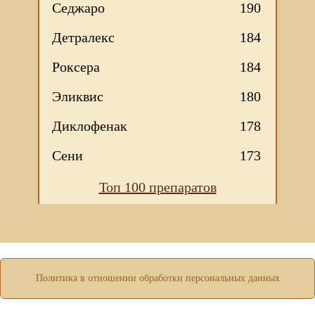
Седжаро
190
Детралекс
184
Роксера
184
Эликвис
180
Диклофенак
178
Сени
173
Топ 100 препаратов
Мы используем файлы Сookie для корректной работы
веб-сайта. Подробности - в
Политике в отношении
обработки персональных данных
нашего сайта.
Нажмите на кнопку «Хорошо», если Вы согласны на
использование файлов cookie. Если нет, то отключите
Cookies в настройках браузера.
Политика в отношении обработки персональных данных
ХОРОШО