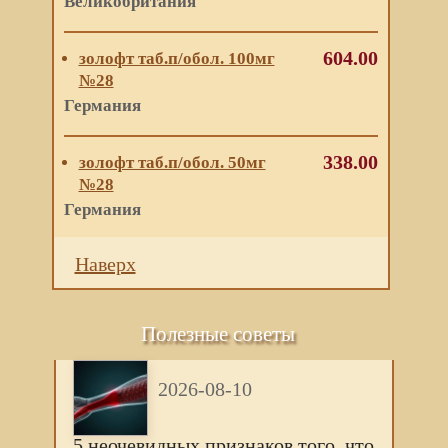
Великобритания
604.00
золофт таб.п/обол. 100мг
№28
Германия
338.00
золофт таб.п/обол. 50мг
№28
Германия
Наверх
Полезные советы
2026-08-10
5 нeочeвидных признaков того, что