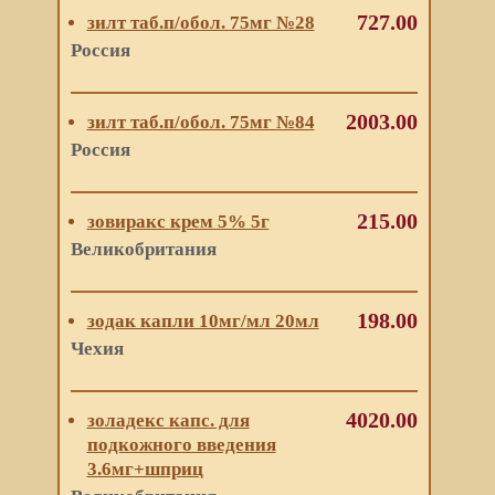
727.00
зилт таб.п/обол. 75мг №28
Россия
2003.00
зилт таб.п/обол. 75мг №84
Россия
215.00
зовиракс крем 5% 5г
Великобритания
198.00
зодак капли 10мг/мл 20мл
Чехия
4020.00
золадекс капс. для
подкожного введения
3.6мг+шприц