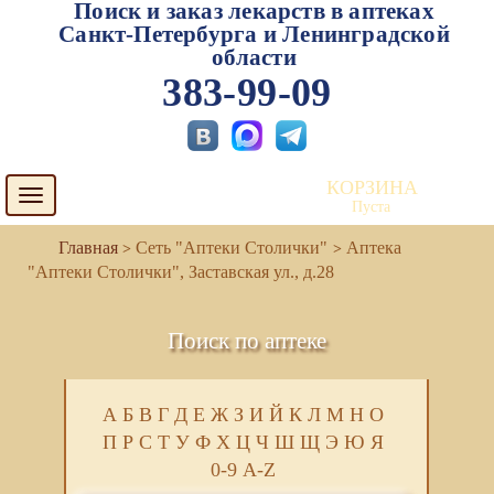
Поиск и заказ лекарств в аптеках
Санкт-Петербурга и Ленинградской
области
383-99-09
КОРЗИНА
Toggle
Пуста
navigation
Сеть "Аптеки Столички"
Аптека
"Аптеки Столички", Заставская ул., д.28
Поиск по аптеке
А
Б
В
Г
Д
Е
Ж
З
И
Й
К
Л
М
Н
О
П
Р
С
Т
У
Ф
Х
Ц
Ч
Ш
Щ
Э
Ю
Я
0-9
A-Z