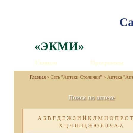
Са
«ЭКМИ»
Главная
Программы
Сеть "Аптеки Столички"
Аптека "Апте
Поиск по аптеке
А
Б
В
Г
Д
Е
Ж
З
И
Й
К
Л
М
Н
О
П
Р
С
Т
Х
Ц
Ч
Ш
Щ
Э
Ю
Я
0-9
A-Z