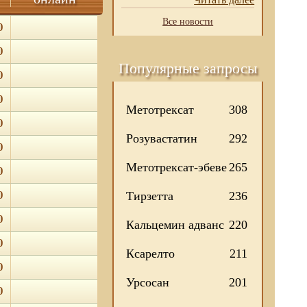
Все новости
0
0
Популярные запросы
0
0
Метотрексат
308
0
Розувастатин
292
0
Метотрексат-эбеве
265
0
0
Тирзетта
236
0
Кальцемин адванс
220
0
Ксарелто
211
0
Урсосан
201
0