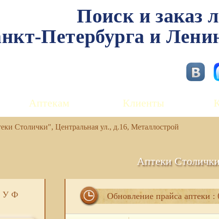
Поиск и заказ 
нкт-Петербурга и Лени
Аптекам
Клиенты
ки Столички", Центральная ул., д.16, Металлострой
Аптеки Столичк
У
Ф
Обновление прайса аптеки : 