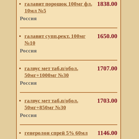
1838.00
галавит порошок 100мг фл.
10мл №5
Россия
1650.00
галавит супп.рект. 100мг
№10
Россия
1707.00
галвус мет таб.п/обол.
50мг+1000мг №30
Россия
1703.00
галвус мет таб.п/обол.
50мг+850мг №30
Россия
1146.00
генеролон спрей 5% 60мл