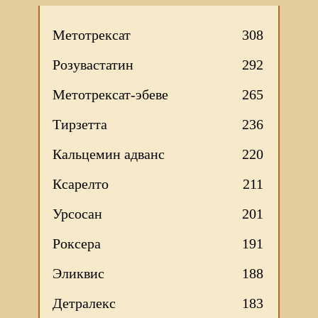
Метотрексат
308
Розувастатин
292
Метотрексат-эбеве
265
Тирзетта
236
Кальцемин адванс
220
Ксарелто
211
Урсосан
201
Роксера
191
Эликвис
188
Детралекс
183