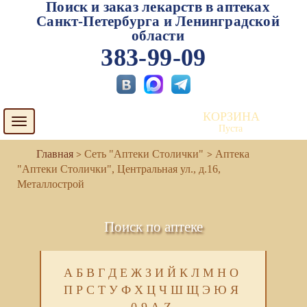
Поиск и заказ лекарств в аптеках
Санкт-Петербурга и Ленинградской
области
383-99-09
КОРЗИНА
Toggle
Пуста
navigation
Сеть "Аптеки Столички"
Аптека
"Аптеки Столички", Центральная ул., д.16,
Металлострой
Поиск по аптеке
А
Б
В
Г
Д
Е
Ж
З
И
Й
К
Л
М
Н
О
П
Р
С
Т
У
Ф
Х
Ц
Ч
Ш
Щ
Э
Ю
Я