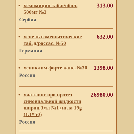
313.00
хемомицин таб.п/обол.
500мг №3
Сербия
632.00
хепель гомеопатические
таб. д/рассас. №50
Германия
1398.00
хепиклим форте капс. №30
Россия
26980.00
хиаллонг про протез
синовиальной жидкости
шприц 3мл №1+игла 19g
(1.1*50)
Россия