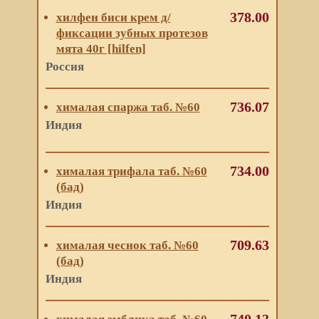
378.00
хилфен биси крем д/
фиксации зубных протезов
мята 40г [hilfen]
Россия
736.07
хималая спаржа таб. №60
Индия
734.00
хималая трифала таб. №60
(бад)
Индия
709.63
хималая чеснок таб. №60
(бад)
Индия