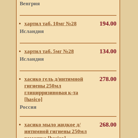
Венгрия
194.00
хартил таб. 10мг №28
Исландия
134.00
хартил таб. 5мг №28
Исландия
278.00
хасико гель д/интимной
гигиены 250мл
глицирризиновая к-та
[hasico]
Россия
268.00
хасико мыло жидкое д/
интимной гигиены 250мл