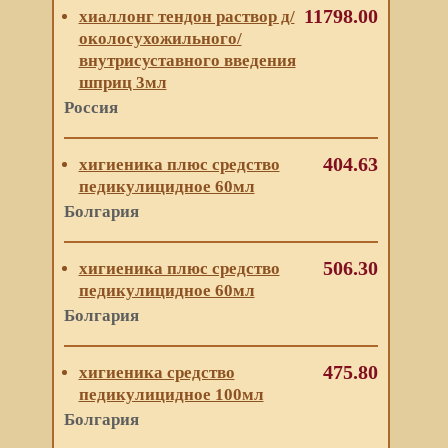
11798.00
хиаллонг тендон раствор д/
околосухожильного/
внутрисуставного введения
шприц 3мл
Россия
404.63
хигиеника плюс средство
педикулицидное 60мл
Болгария
506.30
хигиеника плюс средство
педикулицидное 60мл
Болгария
475.80
хигиеника средство
педикулицидное 100мл
Болгария