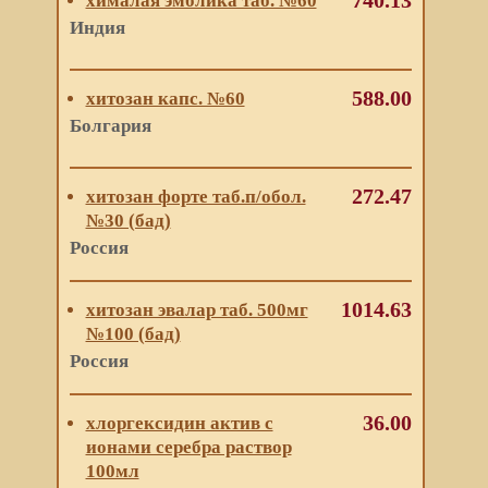
740.13
хималая эмблика таб. №60
Индия
588.00
хитозан капс. №60
Болгария
272.47
хитозан форте таб.п/обол.
№30 (бад)
Россия
1014.63
хитозан эвалар таб. 500мг
№100 (бад)
Россия
36.00
хлоргексидин актив с
ионами серебра раствор
100мл