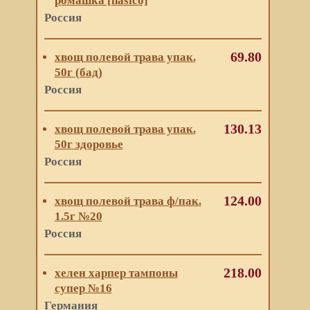
ромашка [hasico]
Россия
69.80
хвощ полевой трава упак.
50г (бад)
Россия
130.13
хвощ полевой трава упак.
50г здоровье
Россия
124.00
хвощ полевой трава ф/пак.
1.5г №20
Россия
218.00
хелен харпер тампоны
супер №16
Германия