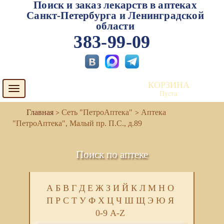
Поиск и заказ лекарств в аптеках
Санкт-Петербурга и Ленинградской
области
383-99-09
КОРЗИНА
Toggle
Пуста
navigation
Сеть "ПетроАптека"
Аптека
"ПетроАптека", Малый пр. П.С., д.89
Поиск по аптеке
А
Б
В
Г
Д
Е
Ж
З
И
Й
К
Л
М
Н
О
П
Р
С
Т
У
Ф
Х
Ц
Ч
Ш
Щ
Э
Ю
Я
0-9
A-Z