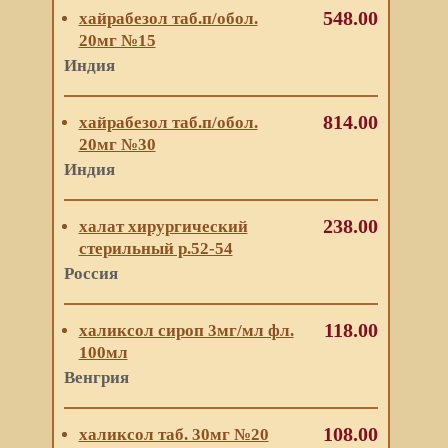
548.00
хайрабезол таб.п/обол.
20мг №15
Индия
814.00
хайрабезол таб.п/обол.
20мг №30
Индия
238.00
халат хирургический
стерильный р.52-54
Россия
118.00
халиксол сироп 3мг/мл фл.
100мл
Венгрия
108.00
халиксол таб. 30мг №20