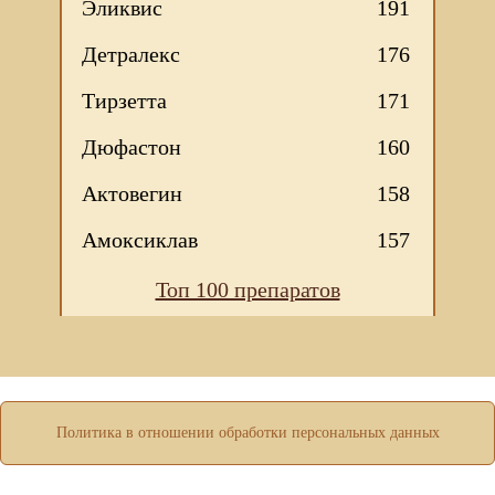
Эликвис
191
Детралекс
176
Тирзетта
171
Дюфастон
160
Актовегин
158
Амоксиклав
157
Мы используем файлы Сookie для корректной работы
Топ 100 препаратов
веб-сайта. Подробности - в
Политике в отношении
обработки персональных данных
нашего сайта.
Нажмите на кнопку «Хорошо», если Вы согласны на
использование файлов cookie. Если нет, то отключите
Cookies в настройках браузера.
Политика в отношении обработки персональных данных
ХОРОШО