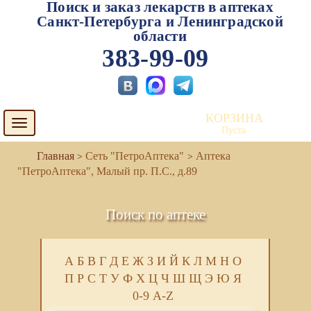
Поиск и заказ лекарств в аптеках
Санкт-Петербурга и Ленинградской
области
383-99-09
КОРЗИНА
Toggle
Пуста
navigation
Сеть "ПетроАптека"
Аптека
"ПетроАптека", Малый пр. П.С., д.89
Поиск по аптеке
А
Б
В
Г
Д
Е
Ж
З
И
Й
К
Л
М
Н
О
П
Р
С
Т
У
Ф
Х
Ц
Ч
Ш
Щ
Э
Ю
Я
0-9
A-Z