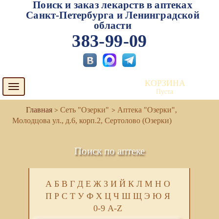
Поиск и заказ лекарств в аптеках
Санкт-Петербурга и Ленинградской
области
383-99-09
КОРЗИНА
Toggle
Пуста
navigation
Сеть "Озерки"
Аптека "Озерки",
Молодцова ул., д.6, корп.2, Сертолово (Озерки)
Поиск по аптеке
А
Б
В
Г
Д
Е
Ж
З
И
Й
К
Л
М
Н
О
П
Р
С
Т
У
Ф
Х
Ц
Ч
Ш
Щ
Э
Ю
Я
0-9
A-Z