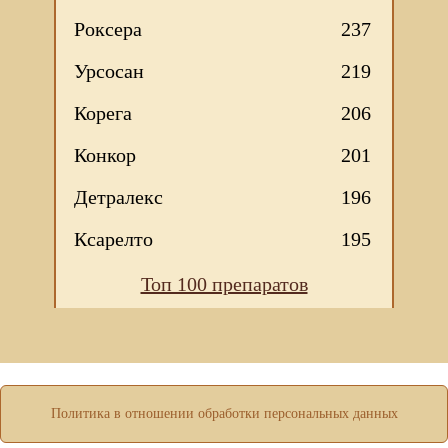
Роксера
237
Урсосан
219
Корега
206
Конкор
201
Детралекс
196
Ксарелто
195
Мы используем файлы Сookie для корректной работы
Топ 100 препаратов
веб-сайта. Подробности - в
Политике в отношении
обработки персональных данных
нашего сайта.
Нажмите на кнопку «Хорошо», если Вы согласны на
использование файлов cookie. Если нет, то отключите
Cookies в настройках браузера.
ХОРОШО
Политика в отношении обработки персональных данных