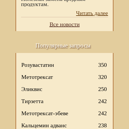
продуктам.
Читать далее
Все новости
Популярные запросы
Розувастатин
350
Метотрексат
320
Эликвис
250
Тирзетта
242
Метотрексат-эбеве
242
Кальцемин адванс
238