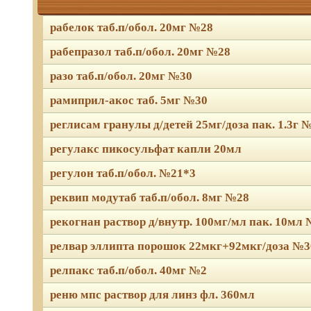
рабелок таб.п/обол. 20мг №28
рабепразол таб.п/обол. 20мг №28
разо таб.п/обол. 20мг №30
рамиприл-акос таб. 5мг №30
реглисам гранулы д/детей 25мг/доза пак. 1.3г 
регулакс пикосульфат капли 20мл
регулон таб.п/обол. №21*3
реквип модутаб таб.п/обол. 8мг №28
рекогнан раствор д/внутр. 100мг/мл пак. 10мл
релвар эллипта порошок 22мкг+92мкг/доза №3
релпакс таб.п/обол. 40мг №2
реню мпс раствор для линз фл. 360мл