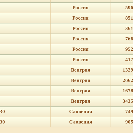
Россия
596
Россия
851
Россия
361
Россия
766
Россия
952
Россия
417
Венгрия
1329
Венгрия
2662
Венгрия
1678
Венгрия
3435
30
Словения
749
30
Словения
905
ie для корректной работы веб-сайта. Подробности - в
Политике в