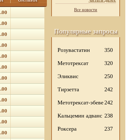
Все новости
.00
.00
Популярные запросы
.00
.00
Розувастатин
350
.00
Метотрексат
320
.00
Эликвис
250
.00
.00
Тирзетта
242
.00
Метотрексат-эбеве
242
.00
Кальцемин адванс
238
.00
Роксера
237
.00