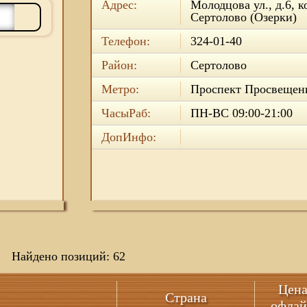
Адрес:
Молодцова ул., д.6, к
Сертолово (Озерки)
Телефон:
324-01-40
Район:
Сертолово
Метро:
Проспект Просвещен
ЧасыРаб:
ПН-ВС 09:00-21:00
ДопИнфо:
Найдено позиций: 62
Цен
Страна
офла