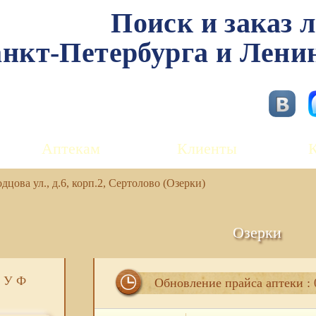
Поиск и заказ 
нкт-Петербурга и Лени
Аптекам
Клиенты
цова ул., д.6, корп.2, Сертолово (Озерки)
Озерки
У
Ф
Обновление прайса аптеки : 