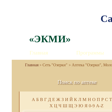
Са
«ЭКМИ»
Главная
Программы
Сеть "Озерки"
Аптека "Озерки", Молод
Поиск по аптеке
А
Б
В
Г
Д
Е
Ж
З
И
Й
К
Л
М
Н
О
П
Р
С
Т
Х
Ц
Ч
Ш
Щ
Э
Ю
Я
0-9
A-Z