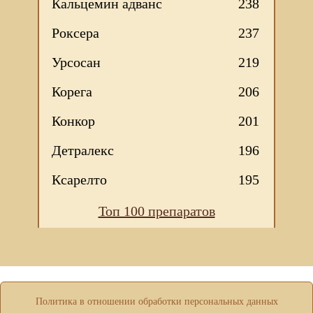
Кальцемин адванс
238
Роксера
237
Урсосан
219
Корега
206
Конкор
201
Детралекс
196
Ксарелто
195
Мы используем файлы Сookie для корректной работы
Топ 100 препаратов
веб-сайта. Подробности - в
Политике в отношении
обработки персональных данных
нашего сайта.
Нажмите на кнопку «Хорошо», если Вы согласны на
использование файлов cookie. Если нет, то отключите
Cookies в настройках браузера.
ХОРОШО
Политика в отношении обработки персональных данных