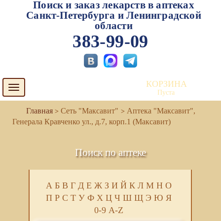
Поиск и заказ лекарств в аптеках
Санкт-Петербурга и Ленинградской
области
383-99-09
КОРЗИНА
Toggle
Пуста
navigation
Сеть "Максавит"
Аптека "Максавит",
Генерала Кравченко ул., д.7, корп.1 (Максавит)
Поиск по аптеке
А
Б
В
Г
Д
Е
Ж
З
И
Й
К
Л
М
Н
О
П
Р
С
Т
У
Ф
Х
Ц
Ч
Ш
Щ
Э
Ю
Я
0-9
A-Z