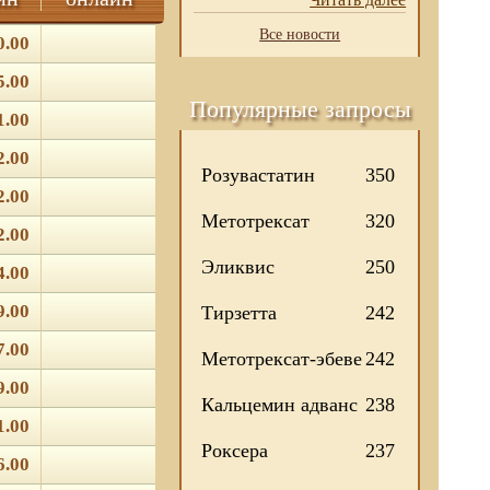
Все новости
0.00
5.00
Популярные запросы
1.00
2.00
Розувастатин
350
2.00
Метотрексат
320
2.00
Эликвис
250
4.00
9.00
Тирзетта
242
7.00
Метотрексат-эбеве
242
9.00
Кальцемин адванс
238
1.00
Роксера
237
6.00