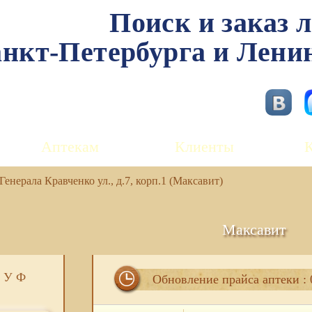
Поиск и заказ 
нкт-Петербурга и Лени
Аптекам
Клиенты
енерала Кравченко ул., д.7, корп.1 (Максавит)
Максавит
У
Ф
Обновление прайса аптеки : 