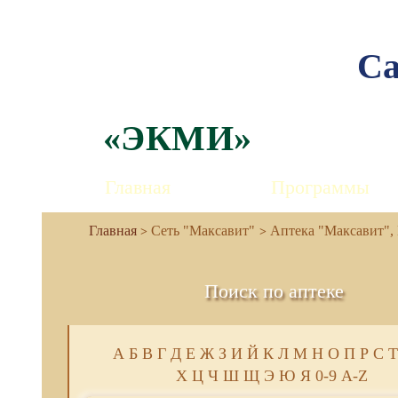
Са
«ЭКМИ»
Главная
Программы
Сеть "Максавит"
Аптека "Максавит", Г
Поиск по аптеке
А
Б
В
Г
Д
Е
Ж
З
И
Й
К
Л
М
Н
О
П
Р
С
Т
Х
Ц
Ч
Ш
Щ
Э
Ю
Я
0-9
A-Z