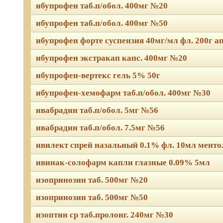
ибупрофен таб.п/обол. 400мг №20
ибупрофен таб.п/обол. 400мг №50
ибупрофен форте суспензия 40мг/мл фл. 200г а
ибупрофен экстракап капс. 400мг №20
ибупрофен-вертекс гель 5% 50г
ибупрофен-хемофарм таб.п/обол. 400мг №30
ивабрадин таб.п/обол. 5мг №56
ивабрадин таб.п/обол. 7.5мг №56
ивилект спрей назальный 0.1% фл. 10мл мент
ивинак-солофарм капли глазные 0.09% 5мл
изопринозин таб. 500мг №20
изопринозин таб. 500мг №50
изоптин ср таб.пролонг. 240мг №30