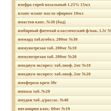
изофра спрей назальный 1.25% 15мл
иланг-иланг масло эфирное 10мл
имастон капс. №30 (бад)
имбирный фиточай классический ф/пак. 1.5г 
иммард таб.п/обол. 200мг №30
иммунотрезан таб. 200мг №10
иммунотрезан таб. 200мг №20
имодиум экспресс таб.лиоф. 2мг №10
имодиум экспресс таб.лиоф. 2мг №20
имофераза крем 30г
импаза таб. №20
имудон таб. д/рассас. №40
ингавирин капс. 60мг №10