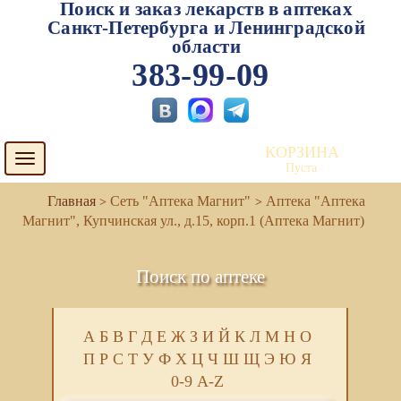
Поиск и заказ лекарств в аптеках
Санкт-Петербурга и Ленинградской
области
383-99-09
КОРЗИНА
Toggle
Пуста
navigation
Сеть "Аптека Магнит"
Аптека "Аптека
Магнит", Купчинская ул., д.15, корп.1 (Аптека Магнит)
Поиск по аптеке
А
Б
В
Г
Д
Е
Ж
З
И
Й
К
Л
М
Н
О
П
Р
С
Т
У
Ф
Х
Ц
Ч
Ш
Щ
Э
Ю
Я
0-9
A-Z