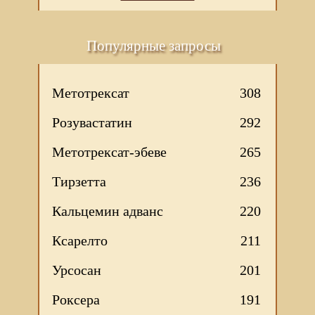
Популярные запросы
Метотрексат
308
Розувастатин
292
Метотрексат-эбеве
265
Тирзетта
236
Кальцемин адванс
220
Ксарелто
211
Урсосан
201
Роксера
191