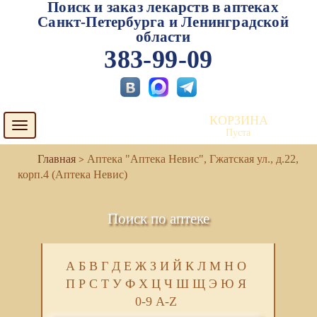
Поиск и заказ лекарств в аптеках
Санкт-Петербурга и Ленинградской
области
383-99-09
КОРЗИНА
Toggle
Пуста
navigation
Аптека "Аптека Невис", Гжатская ул., д.22,
корп.4 (Аптека Невис)
Поиск по аптеке
А
Б
В
Г
Д
Е
Ж
З
И
Й
К
Л
М
Н
О
П
Р
С
Т
У
Ф
Х
Ц
Ч
Ш
Щ
Э
Ю
Я
0-9
A-Z