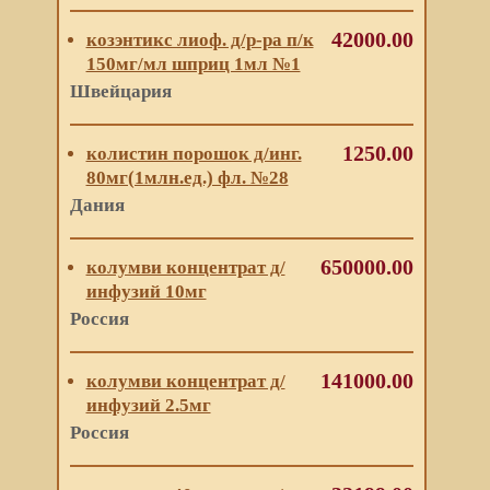
42000.00
козэнтикс лиоф. д/р-ра п/к
150мг/мл шприц 1мл №1
Швейцария
1250.00
колистин порошок д/инг.
80мг(1млн.ед.) фл. №28
Дания
650000.00
колумви концентрат д/
инфузий 10мг
Россия
141000.00
колумви концентрат д/
инфузий 2.5мг
Россия