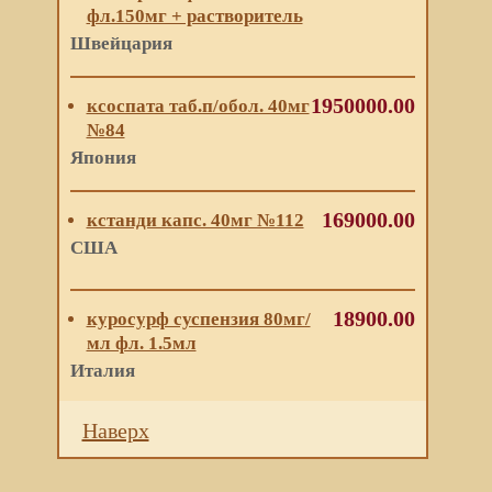
фл.150мг + растворитель
Швейцария
1950000.00
ксоспата таб.п/обол. 40мг
№84
Япония
169000.00
кстанди капс. 40мг №112
США
18900.00
куросурф суспензия 80мг/
мл фл. 1.5мл
Италия
Наверх