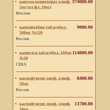
374000.00
канума концентрат д/инф.
2мг/мл фл. 10мл
Италия
9000.00
капецитабин таб.п/обол.
500мг №120
Россия
114800.00
капрелса таб.п/обол. 100мг
№30
США
8400.00
каспофунгин лиоф. д/инф.
50мг
Россия
13700.00
каспофунгин лиоф. д/инф.
70мг