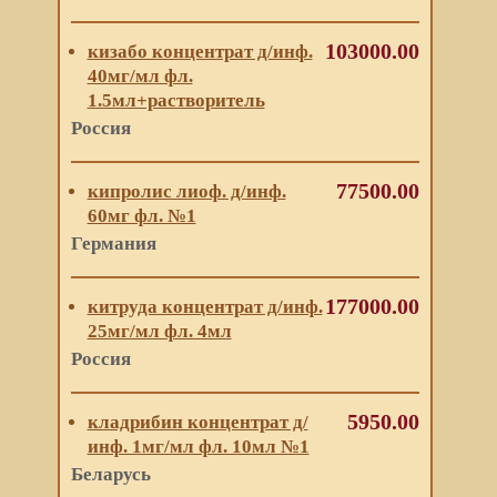
103000.00
кизабо концентрат д/инф.
40мг/мл фл.
1.5мл+растворитель
Россия
77500.00
кипролис лиоф. д/инф.
60мг фл. №1
Германия
177000.00
китруда концентрат д/инф.
25мг/мл фл. 4мл
Россия
5950.00
кладрибин концентрат д/
инф. 1мг/мл фл. 10мл №1
Беларусь