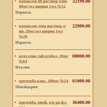
32199.00
копаксон 40 раствор д/ин.
40мг/мл шприц 1мл №12
Израиль
22900.00
копаксон-тева раствор д/
ин. 20мг/мл шприц 1мл
№28
Израиль
88000.00
котеллик таб.п/обол. 20мг
№63
Италия
61000.00
креземба капс. 100мг №14
Швейцария
36400.00
креземба лиоф. д/р-ра фл.