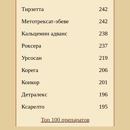
Тирзетта
242
Метотрексат-эбеве
242
Кальцемин адванс
238
Роксера
237
Урсосан
219
Корега
206
Конкор
201
Детралекс
196
Ксарелто
195
Топ 100 препаратов