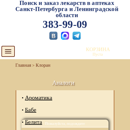
Поиск и заказ лекарств в аптеках
Санкт-Петербурга и Ленинградской
области
383-99-09
КОРЗИНА
Toggle
Пуста
navigation
Клоран
Аналоги
Ароматика
Бабе
Белита
Пожалуйста, подождите