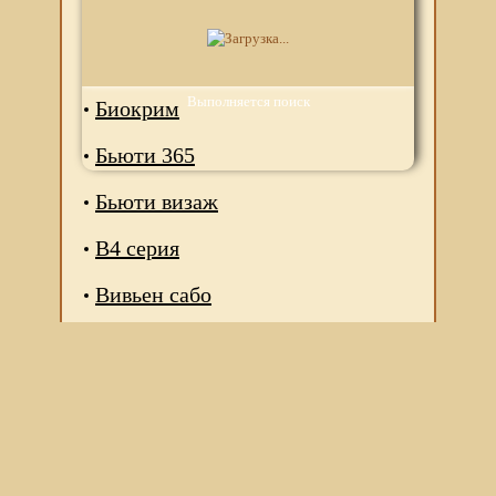
Бизорюк
Биокон
Выполняется поиск
Биокрим
Бьюти 365
Бьюти визаж
В4 серия
Вивьен сабо
Мы используем файлы Сookie для корректной работы
веб-сайта. Подробности - в
Политике в отношении
обработки персональных данных
нашего сайта.
Нажмите на кнопку «Хорошо», если Вы согласны на
использование файлов cookie. Если нет, то отключите
Cookies в настройках браузера.