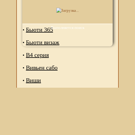
Бизорюк
Биокрим
Выполняется поиск
Бьюти 365
Бьюти визаж
В4 серия
Вивьен сабо
Виши
Мы используем файлы Сookie для корректной работы
веб-сайта. Подробности - в
Политике в отношении
обработки персональных данных
нашего сайта.
Нажмите на кнопку «Хорошо», если Вы согласны на
использование файлов cookie. Если нет, то отключите
Cookies в настройках браузера.