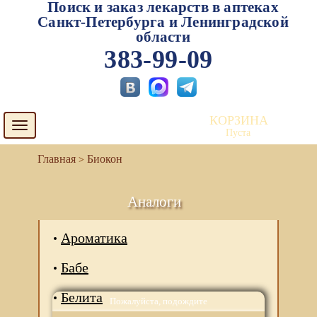
Поиск и заказ лекарств в аптеках
Санкт-Петербурга и Ленинградской
области
383-99-09
КОРЗИНА
Toggle
Пуста
navigation
Биокон
Аналоги
Ароматика
Бабе
Белита
Пожалуйста, подождите