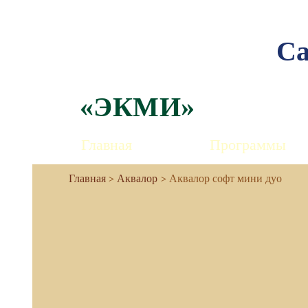
Са
«ЭКМИ»
Главная
Программы
Аквалор
Аквалор софт мини дуо