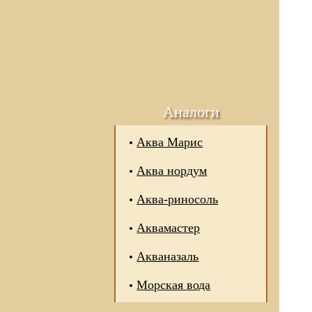
Аналоги
Аква Марис
Аква нордум
Аква-риносоль
Аквамастер
Акваназаль
Морская вода
 отношении обработки