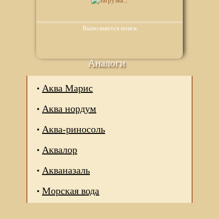
Выполняется поиск
Аналоги
Аква Марис
Аква нордум
Аква-риносоль
Аквалор
Акваназаль
Морская вода