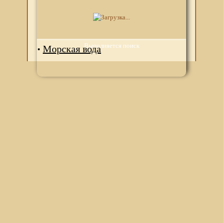
Аквамастер
Акваназаль
Выполняется поиск
Морская вода
Мы используем файлы Сookie для корректной работы
веб-сайта. Подробности - в
Политике в отношении
обработки персональных данных
нашего сайта.
Нажмите на кнопку «Хорошо», если Вы согласны на
использование файлов cookie. Если нет, то отключите
Cookies в настройках браузера.