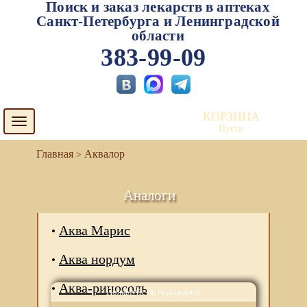
Поиск и заказ лекарств в аптеках
Санкт-Петербурга и Ленинградской
области
383-99-09
КОРЗИНА
Toggle
Пуста
navigation
Аквалор
Аналоги
Аква Марис
Аква нордум
Аква-риносоль
Пожалуйста, подождите