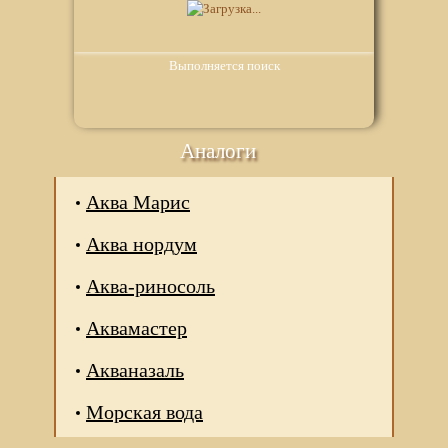
Выполняется поиск
Аналоги
Аква Марис
Аква нордум
Аква-риносоль
Аквамастер
Акваназаль
Морская вода