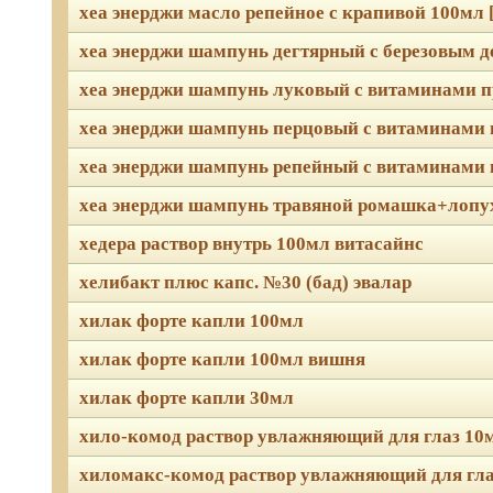
хеа энерджи масло репейное с крапивой 100мл [
хеа энерджи шампунь дегтярный с березовым де
хеа энерджи шампунь луковый с витаминами пр
хеа энерджи шампунь перцовый с витаминами п
хеа энерджи шампунь репейный с витаминами п
хеа энерджи шампунь травяной ромашка+лопух
хедера раствор внутрь 100мл витасайнс
хелибакт плюс капс. №30 (бад) эвалар
хилак форте капли 100мл
хилак форте капли 100мл вишня
хилак форте капли 30мл
хило-комод раствор увлажняющий для глаз 10
хиломакс-комод раствор увлажняющий для гла