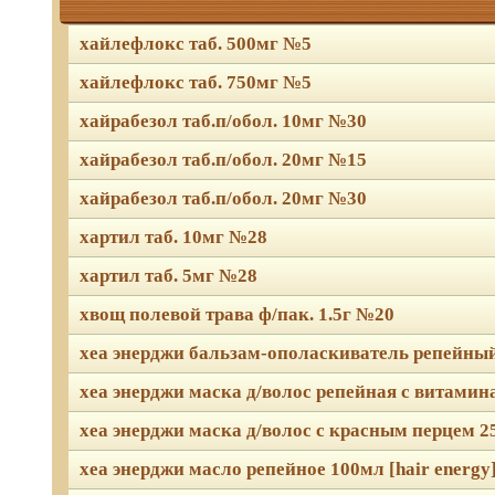
хайлефлокс таб. 500мг №5
хайлефлокс таб. 750мг №5
хайрабезол таб.п/обол. 10мг №30
хайрабезол таб.п/обол. 20мг №15
хайрабезол таб.п/обол. 20мг №30
хартил таб. 10мг №28
хартил таб. 5мг №28
хвощ полевой трава ф/пак. 1.5г №20
хеа энерджи бальзам-ополаскиватель репейный
хеа энерджи маска д/волос репейная с витамина
хеа энерджи маска д/волос с красным перцем 25
хеа энерджи масло репейное 100мл [hair energy