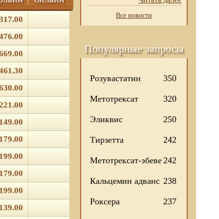
Все новости
317.00
476.00
Популярные запросы
669.00
461.30
Розувастатин
350
630.00
Метотрексат
320
221.00
Эликвис
250
149.00
179.00
Тирзетта
242
199.00
Метотрексат-эбеве
242
179.00
Кальцемин адванс
238
199.00
Роксера
237
139.00