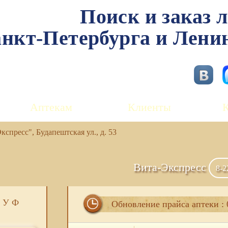
Поиск и заказ 
нкт-Петербурга и Лени
Аптекам
Клиенты
спресс", Будапештская ул., д. 53
Вита-Экспресс
8-2
У
Ф
Обновление прайса аптеки : 