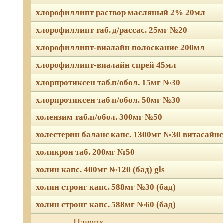
хлорофиллипт раствор масляный 2% 20мл
хлорофиллипт таб. д/рассас. 25мг №20
хлорофиллипт-виалайн полоскание 200мл
хлорофиллипт-виалайн спрей 45мл
хлорпротиксен таб.п/обол. 15мг №30
хлорпротиксен таб.п/обол. 50мг №30
холензим таб.п/обол. 300мг №50
холестерин баланс капс. 1300мг №30 витасайнс
холикрон таб. 200мг №50
холин капс. 400мг №120 (бад) gls
холин стронг капс. 588мг №30 (бад)
холин стронг капс. 588мг №60 (бад)
Мы используем файлы Сook
Наверх