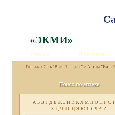
Са
«ЭКМИ»
Главная
Программы
Сеть "Вита-Экспресс"
Аптека "Вита-Эк
Поиск по аптеке
А
Б
В
Г
Д
Е
Ж
З
И
Й
К
Л
М
Н
О
П
Р
С
Т
Х
Ц
Ч
Ш
Щ
Э
Ю
Я
0-9
A-Z