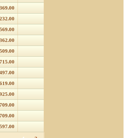
369.00
232.00
569.00
362.00
509.00
715.00
497.00
619.00
925.00
709.00
709.00
597.00
 отношении обработки