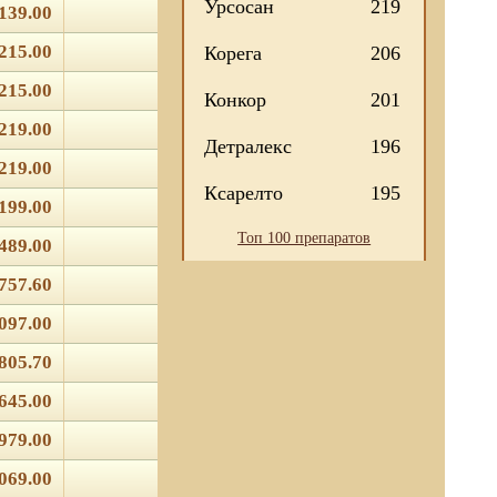
Урсосан
219
139.00
215.00
Корега
206
215.00
Конкор
201
219.00
Детралекс
196
219.00
Ксарелто
195
199.00
Топ 100 препаратов
489.00
757.60
097.00
805.70
645.00
979.00
069.00